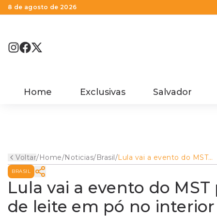
8 de agosto de 2026
Home
Exclusivas
Salvador
Voltar
/
Home
/
Noticias
/
Brasil
/
Lula vai a evento do MST
para construção de fábrica 
BRASIL
leite em pó no interior
paulista
Lula vai a evento do MST 
de leite em pó no interior