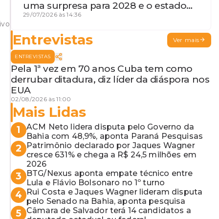
uma surpresa para 2028 e o estado
de terceira guerra mundial
29/07/2026 às 14:36
ivo
Entrevistas
Ver mais
ENTREVISTAS
Pela 1ª vez em 70 anos Cuba tem como
derrubar ditadura, diz líder da diáspora nos
EUA
02/08/2026 às 11:00
Mais Lidas
ACM Neto lidera disputa pelo Governo da
1
Bahia com 48,9%, aponta Paraná Pesquisas
Patrimônio declarado por Jaques Wagner
2
cresce 631% e chega a R$ 24,5 milhões em
2026
BTG/Nexus aponta empate técnico entre
3
Lula e Flávio Bolsonaro no 1º turno
Rui Costa e Jaques Wagner lideram disputa
4
pelo Senado na Bahia, aponta pesquisa
Câmara de Salvador terá 14 candidatos a
5