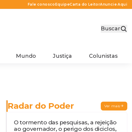
Fale conosco
Equipe
Carta do Leitor
Anuncie Aqui
Buscar
Mundo
Justiça
Colunistas
Radar do Poder
Ver mais
a
O tormento das pesquisas, a rejeição
ao governador, o perigo dos diciclos,