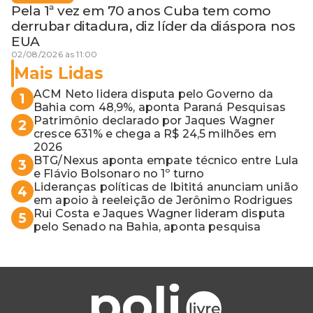
Pela 1ª vez em 70 anos Cuba tem como
derrubar ditadura, diz líder da diáspora nos
EUA
02/08/2026 às 11:00
Mais Lidas
ACM Neto lidera disputa pelo Governo da
1
Bahia com 48,9%, aponta Paraná Pesquisas
Patrimônio declarado por Jaques Wagner
2
cresce 631% e chega a R$ 24,5 milhões em
2026
BTG/Nexus aponta empate técnico entre Lula
3
e Flávio Bolsonaro no 1º turno
Lideranças políticas de Ibititá anunciam união
4
em apoio à reeleição de Jerônimo Rodrigues
Rui Costa e Jaques Wagner lideram disputa
5
pelo Senado na Bahia, aponta pesquisa