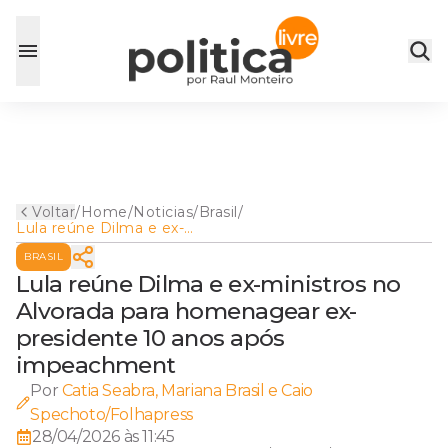
Voltar
/
Home
/
Noticias
/
Brasil
/
Lula reúne Dilma e ex-
ministros no Alvorada para
BRASIL
homenagear ex-presidente
10 anos após impeachment
Lula reúne Dilma e ex-ministros no
Alvorada para homenagear ex-
presidente 10 anos após
impeachment
Por
Catia Seabra, Mariana Brasil e Caio
Spechoto/Folhapress
28/04/2026 às 11:45