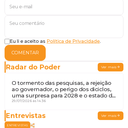
Eu li e aceito as
Política de Privacidade
.
COMENTAR
Radar do Poder
Ver mais
O tormento das pesquisas, a rejeição
ao governador, o perigo dos diciclos,
uma surpresa para 2028 e o estado de
terceira guerra mundial
29/07/2026 às 14:36
Entrevistas
Ver mais
ENTREVISTAS