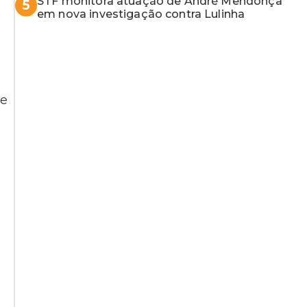
STF monitora atuação de André Mendonça
5
em nova investigação contra Lulinha
ue