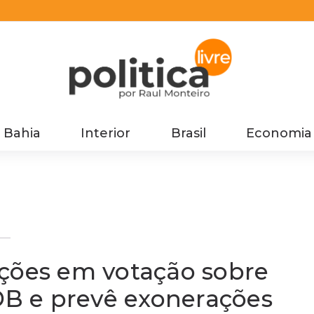
Bahia
Interior
Brasil
Economia
B
ições em votação sobre
MDB e prevê exonerações