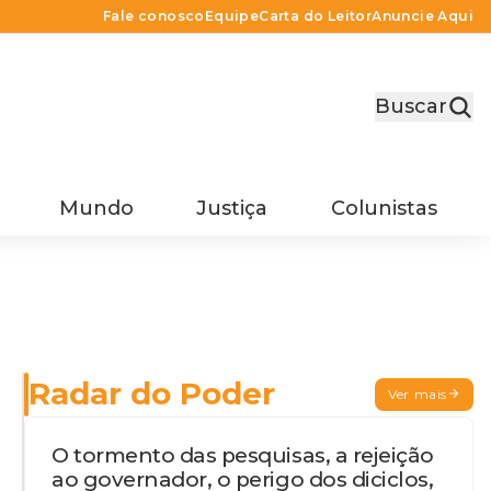
Fale conosco
Equipe
Carta do Leitor
Anuncie Aqui
Buscar
Mundo
Justiça
Colunistas
Radar do Poder
Ver mais
O tormento das pesquisas, a rejeição
ao governador, o perigo dos diciclos,