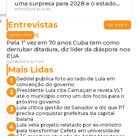
uma surpresa para 2028 e o estado
de terceira guerra mundial
29/07/2026 às 14:36
sil
Entrevistas
Ver mais
ENTREVISTAS
Pela 1ª vez em 70 anos Cuba tem como
derrubar ditadura, diz líder da diáspora nos
EUA
02/08/2026 às 11:00
Mais Lidas
Geddel publica foto ao lado de Lula em
1
convenção do governo
Presidente Lula cita Camaçari e revela VLT
2
até o município como um dos focos para o
próximo governo
Lula critica gestão de Salvador e diz que PT
3
precisa conquistar prefeitura da capital
baiana
Lula veta projeto relatado por ex-ministro
4
para transformar Cefets em universidade