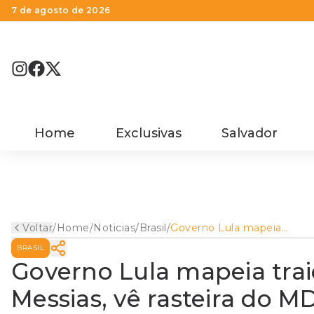
7 de agosto de 2026
Home
Exclusivas
Salvador
Voltar
/
Home
/
Noticias
/
Brasil
/
Governo Lula mapeia
traições em votação sobre
BRASIL
Messias, vê rasteira do MD
e prevê exonerações
Governo Lula mapeia tra
Messias, vê rasteira do 