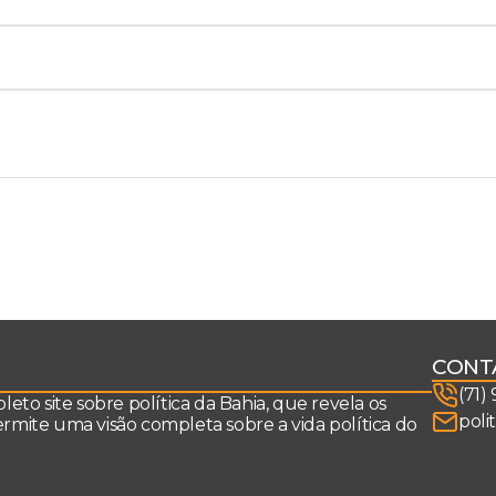
CONT
(71)
to site sobre política da Bahia, que revela os
poli
permite uma visão completa sobre a vida política do