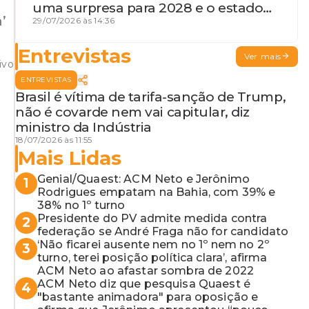
uma surpresa para 2028 e o estado
’
de terceira guerra mundial
29/07/2026 às 14:36
Entrevistas
Ver mais
ivo
ENTREVISTAS
Brasil é vítima de tarifa-sanção de Trump,
não é covarde nem vai capitular, diz
ministro da Indústria
18/07/2026 às 11:55
Mais Lidas
Genial/Quaest: ACM Neto e Jerônimo
1
Rodrigues empatam na Bahia, com 39% e
38% no 1º turno
Presidente do PV admite medida contra
2
federação se André Fraga não for candidato
‘Não ficarei ausente nem no 1º nem no 2º
3
turno, terei posição política clara’, afirma
ACM Neto ao afastar sombra de 2022
ACM Neto diz que pesquisa Quaest é
4
"bastante animadora" para oposição e