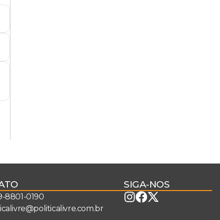
ATO
SIGA-NOS
 9-8801-0190
ticalivre@politicalivre.com.br