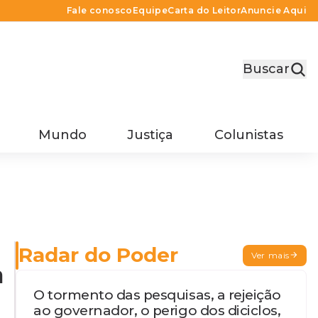
Fale conosco
Equipe
Carta do Leitor
Anuncie Aqui
Buscar
Mundo
Justiça
Colunistas
Radar do Poder
Ver mais
a
O tormento das pesquisas, a rejeição
ao governador, o perigo dos diciclos,