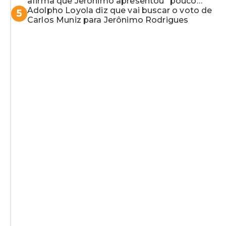
afirma que Jerônimo apresentou “pouco
resultado”
Adolpho Loyola diz que vai buscar o voto de
5
Carlos Muniz para Jerônimo Rodrigues