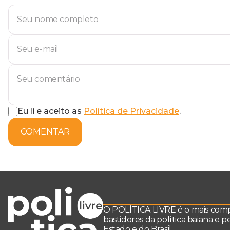
Eu li e aceito as
Política de Privacidade
.
COMENTAR
O POLÍTICA LIVRE é o mais comple
bastidores da política baiana e 
Estado e do Brasil.