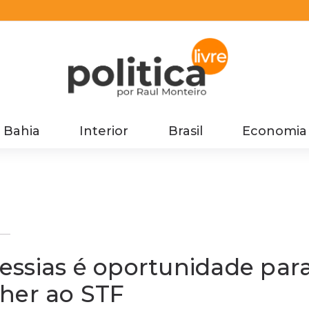
Bahia
Interior
Brasil
Economia
a
er
 Messias é oportunidade par
lher ao STF