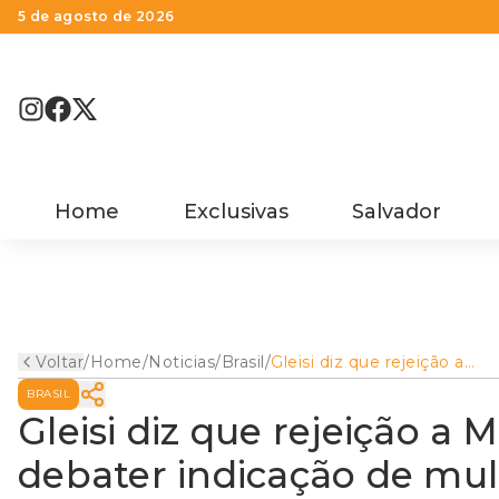
5 de agosto de 2026
Home
Exclusivas
Salvador
Voltar
/
Home
/
Noticias
/
Brasil
/
Gleisi diz que rejeição a
Messias é oportunidade par
BRASIL
debater indicação de mulh
ao STF
Gleisi diz que rejeição a
debater indicação de mu