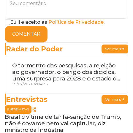
Eu li e aceito as
Política de Privacidade
.
COMENTAR
Radar do Poder
Ver mais
O tormento das pesquisas, a rejeição
ao governador, o perigo dos diciclos,
uma surpresa para 2028 e o estado de
terceira guerra mundial
29/07/2026 às 14:36
Entrevistas
Ver mais
ENTREVISTAS
Brasil é vítima de tarifa-sanção de Trump,
não é covarde nem vai capitular, diz
ministro da Indústria