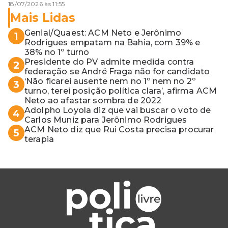
18/07/2026 às 11:55
Mais Lidas
Genial/Quaest: ACM Neto e Jerônimo
1
Rodrigues empatam na Bahia, com 39% e
38% no 1º turno
Presidente do PV admite medida contra
2
federação se André Fraga não for candidato
‘Não ficarei ausente nem no 1º nem no 2º
3
turno, terei posição política clara’, afirma ACM
Neto ao afastar sombra de 2022
Adolpho Loyola diz que vai buscar o voto de
4
Carlos Muniz para Jerônimo Rodrigues
ACM Neto diz que Rui Costa precisa procurar
5
terapia