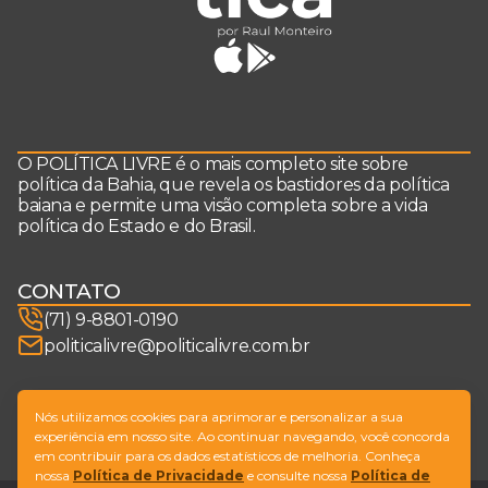
O POLÍTICA LIVRE é o mais completo site sobre
política da Bahia, que revela os bastidores da política
baiana e permite uma visão completa sobre a vida
política do Estado e do Brasil.
CONTATO
(71) 9-8801-0190
politicalivre@politicalivre.com.br
SIGA-NOS
Nós utilizamos cookies para aprimorar e personalizar a sua
experiência em nosso site. Ao continuar navegando, você concorda
em contribuir para os dados estatísticos de melhoria. Conheça
nossa
Política de Privacidade
e consulte nossa
Política de