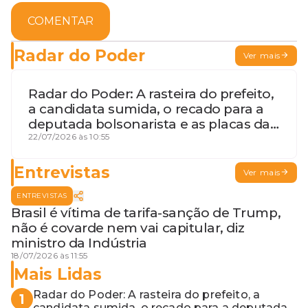
COMENTAR
Radar do Poder
Ver mais
Radar do Poder: A rasteira do prefeito,
a candidata sumida, o recado para a
deputada bolsonarista e as placas da
discórdia
22/07/2026 às 10:55
Entrevistas
Ver mais
ENTREVISTAS
Brasil é vítima de tarifa-sanção de Trump,
não é covarde nem vai capitular, diz
ministro da Indústria
18/07/2026 às 11:55
Mais Lidas
Radar do Poder: A rasteira do prefeito, a
1
candidata sumida, o recado para a deputada