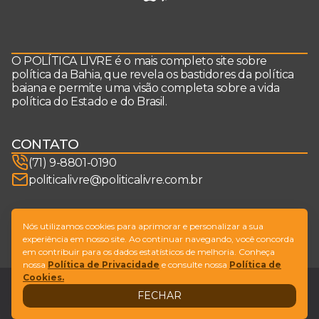
O POLÍTICA LIVRE é o mais completo site sobre
política da Bahia, que revela os bastidores da política
baiana e permite uma visão completa sobre a vida
política do Estado e do Brasil.
CONTATO
(71) 9-8801-0190
politicalivre@politicalivre.com.br
SIGA-NOS
Nós utilizamos cookies para aprimorar e personalizar a sua
experiência em nosso site. Ao continuar navegando, você concorda
em contribuir para os dados estatísticos de melhoria. Conheça
nossa
Política de Privacidade
e consulte nossa
Política de
Cookies.
Legal
Fale conosco
FECHAR
Design by
NVGO
© Copyright Política Livre. All Rights Reserved