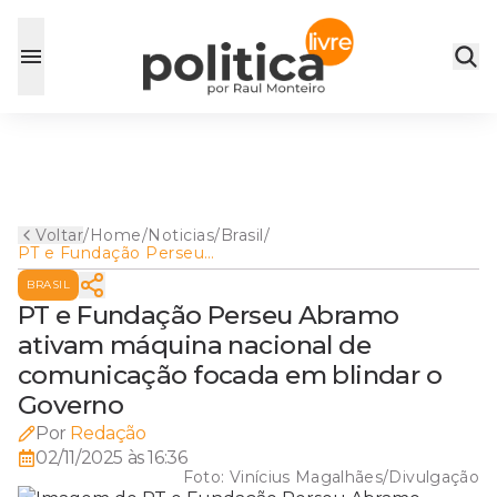
Voltar
/
Home
/
Noticias
/
Brasil
/
PT e Fundação Perseu
Abramo ativam máquina
BRASIL
nacional de comunicação
focada em blindar o Governo
PT e Fundação Perseu Abramo
ativam máquina nacional de
comunicação focada em blindar o
Governo
Por
Redação
02/11/2025 às 16:36
Foto:
Vinícius Magalhães/Divulgação