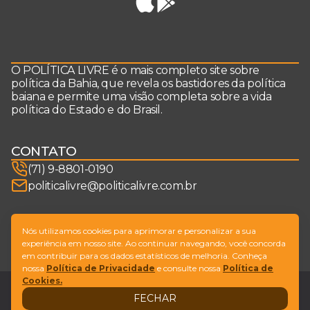
O POLÍTICA LIVRE é o mais completo site sobre
política da Bahia, que revela os bastidores da política
baiana e permite uma visão completa sobre a vida
política do Estado e do Brasil.
CONTATO
(71) 9-8801-0190
politicalivre@politicalivre.com.br
SIGA-NOS
Nós utilizamos cookies para aprimorar e personalizar a sua
experiência em nosso site. Ao continuar navegando, você concorda
em contribuir para os dados estatísticos de melhoria. Conheça
nossa
Política de Privacidade
e consulte nossa
Política de
Cookies.
Legal
Fale conosco
FECHAR
Design by
NVGO