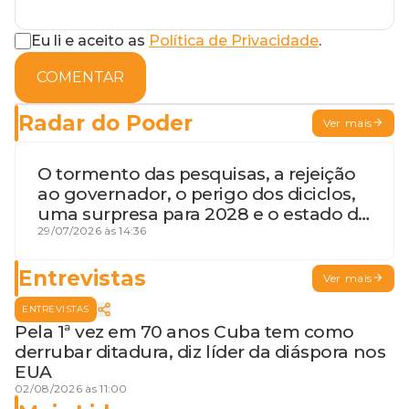
Eu li e aceito as
Política de Privacidade
.
COMENTAR
Radar do Poder
Ver mais
O tormento das pesquisas, a rejeição
ao governador, o perigo dos diciclos,
uma surpresa para 2028 e o estado de
terceira guerra mundial
29/07/2026 às 14:36
Entrevistas
Ver mais
ENTREVISTAS
Pela 1ª vez em 70 anos Cuba tem como
derrubar ditadura, diz líder da diáspora nos
EUA
02/08/2026 às 11:00