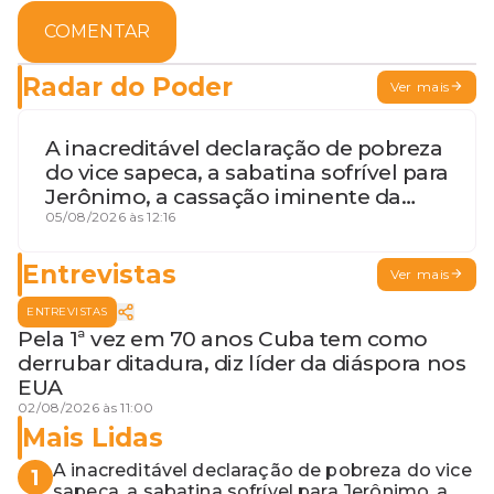
COMENTAR
Radar do Poder
Ver mais
A inacreditável declaração de pobreza
do vice sapeca, a sabatina sofrível para
Jerônimo, a cassação iminente da
desembargadora e a vaga do Quinto
05/08/2026 às 12:16
para o MP baiano
Entrevistas
Ver mais
ENTREVISTAS
Pela 1ª vez em 70 anos Cuba tem como
derrubar ditadura, diz líder da diáspora nos
EUA
02/08/2026 às 11:00
Mais Lidas
A inacreditável declaração de pobreza do vice
1
sapeca, a sabatina sofrível para Jerônimo, a