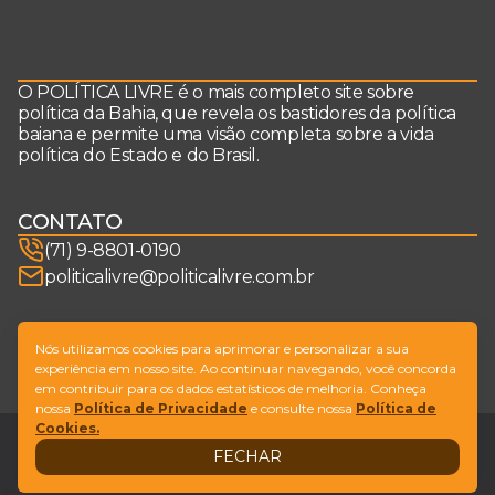
O POLÍTICA LIVRE é o mais completo site sobre
política da Bahia, que revela os bastidores da política
baiana e permite uma visão completa sobre a vida
política do Estado e do Brasil.
CONTATO
(71) 9-8801-0190
politicalivre@politicalivre.com.br
SIGA-NOS
Nós utilizamos cookies para aprimorar e personalizar a sua
experiência em nosso site. Ao continuar navegando, você concorda
em contribuir para os dados estatísticos de melhoria. Conheça
nossa
Política de Privacidade
e consulte nossa
Política de
Cookies.
Legal
Fale conosco
FECHAR
Design by
NVGO
© Copyright Política Livre. All Rights Reserved