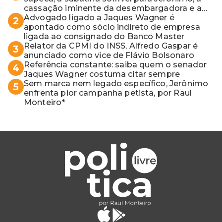
cassação iminente da desembargadora e a
vaga do Quinto para o MP baiano
Advogado ligado a Jaques Wagner é
2
apontado como sócio indireto de empresa
ligada ao consignado do Banco Master
Relator da CPMI do INSS, Alfredo Gaspar é
3
anunciado como vice de Flávio Bolsonaro
Referência constante: saiba quem o senador
4
Jaques Wagner costuma citar sempre
Sem marca nem legado específico, Jerônimo
5
enfrenta pior campanha petista, por Raul
Monteiro*