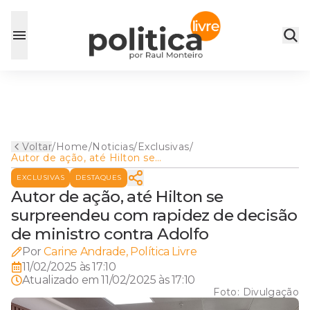
Voltar
/
Home
/
Noticias
/
Exclusivas
/
Autor de ação, até Hilton se
surpreendeu com rapidez de
EXCLUSIVAS
DESTAQUES
decisão de ministro contra
Adolfo
Autor de ação, até Hilton se
surpreendeu com rapidez de decisão
de ministro contra Adolfo
Por
Carine Andrade, Política Livre
11/02/2025 às 17:10
Atualizado em
11/02/2025 às 17:10
Foto:
Divulgação