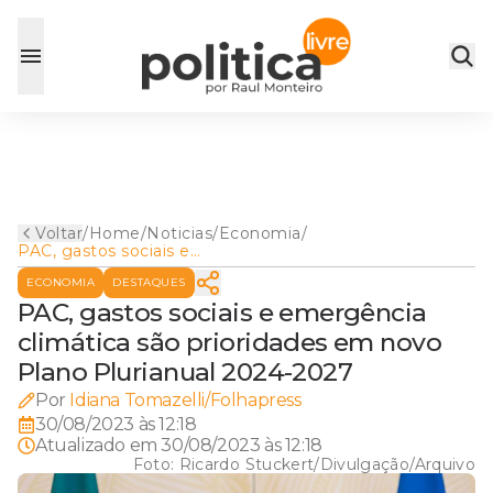
Voltar
/
Home
/
Noticias
/
Economia
/
PAC, gastos sociais e
emergência climática são
ECONOMIA
DESTAQUES
prioridades em novo Plano
Plurianual 2024-2027
PAC, gastos sociais e emergência
climática são prioridades em novo
Plano Plurianual 2024-2027
Por
Idiana Tomazelli/Folhapress
30/08/2023 às 12:18
Atualizado em
30/08/2023 às 12:18
Foto:
Ricardo Stuckert/Divulgação/Arquivo