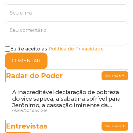
Eu li e aceito as
Política de Privacidade
.
COMENTAR
Radar do Poder
Ver mais
A inacreditável declaração de pobreza
do vice sapeca, a sabatina sofrível para
Jerônimo, a cassação iminente da
desembargadora e a vaga do Quinto
05/08/2026 às 12:16
para o MP baiano
Entrevistas
Ver mais