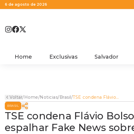
6 de agosto de 2026
Home
Exclusivas
Salvador
Voltar
/
Home
/
Noticias
/
Brasil
/
TSE condena Flávio
Bolsonaro a pagar R$ 5 mil
BRASIL
por espalhar Fake News
sobre Lula
TSE condena Flávio Bolso
espalhar Fake News sobr