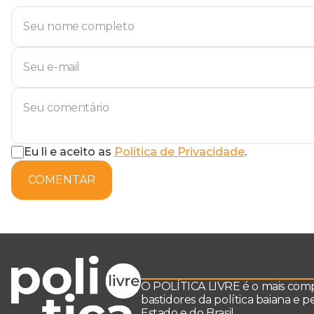
Eu li e aceito as
Política de Privacidade
.
COMENTAR
O POLÍTICA LIVRE é o mais comple
bastidores da política baiana e 
Estado e do Brasil.