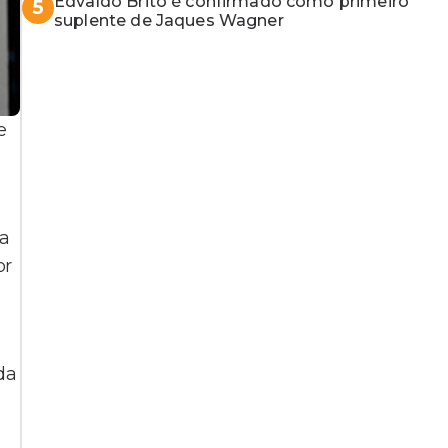
Edvaldo Brito é confirmado como primeiro
5
suplente de Jaques Wagner
e
ua
or
da