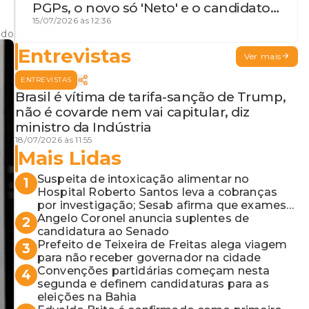
PGPs, o novo só 'Neto' e o candidato
que geme
15/07/2026 às 12:36
ado
Entrevistas
Ver mais
ENTREVISTAS
Brasil é vítima de tarifa-sanção de Trump,
não é covarde nem vai capitular, diz
ministro da Indústria
18/07/2026 às 11:55
Mais Lidas
Suspeita de intoxicação alimentar no
1
Hospital Roberto Santos leva a cobranças
por investigação; Sesab afirma que exames
não apontaram contaminação
Angelo Coronel anuncia suplentes de
2
candidatura ao Senado
Prefeito de Teixeira de Freitas alega viagem
3
para não receber governador na cidade
Convenções partidárias começam nesta
4
segunda e definem candidaturas para as
eleições na Bahia