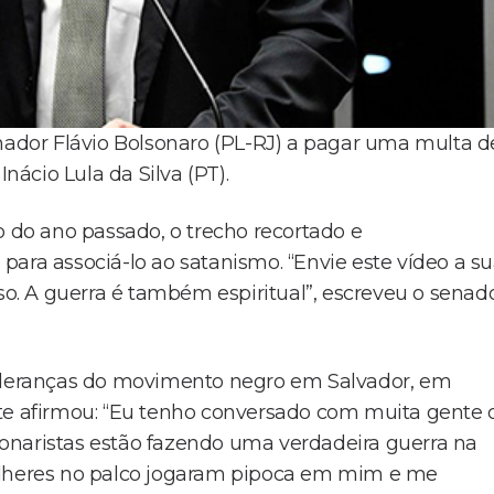
enador Flávio Bolsonaro (PL-RJ) a pagar uma multa d
nácio Lula da Silva (PT).
o do ano passado, o trecho recortado e
ara associá-lo ao satanismo. “Envie este vídeo a s
sso. A guerra é também espiritual”, escreveu o senad
lideranças do movimento negro em Salvador, em
nte afirmou: “Eu tenho conversado com muita gente 
olsonaristas estão fazendo uma verdadeira guerra na
mulheres no palco jogaram pipoca em mim e me