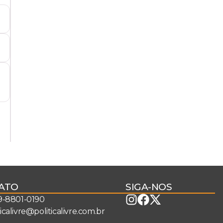
ATO
SIGA-NOS
 9-8801-0190
ticalivre@politicalivre.com.br