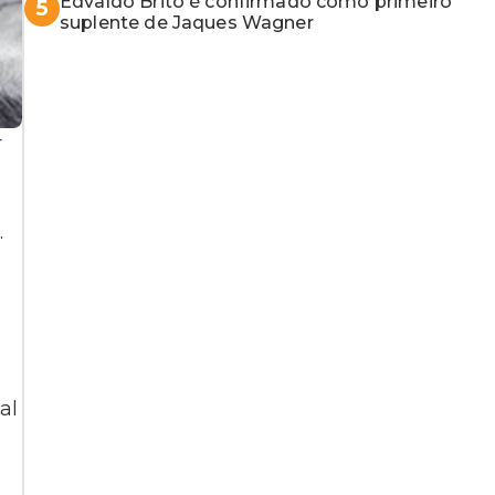
Edvaldo Brito é confirmado como primeiro
5
suplente de Jaques Wagner
r
.
al