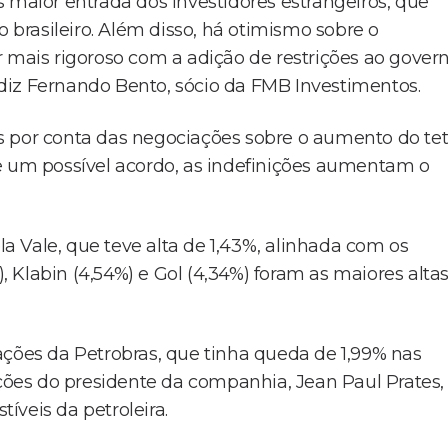
 maior entrada dos investidores estrangeiros, que
brasileiro. Além disso, há otimismo sobre o
r mais rigoroso com a adição de restrições ao gover
diz Fernando Bento, sócio da FMB Investimentos.
s por conta das negociações sobre o aumento do te
e um possível acordo, as indefinições aumentam o
ela Vale, que teve alta de 1,43%, alinhada com os
), Klabin (4,54%) e Gol (4,34%) foram as maiores alta
ações da Petrobras, que tinha queda de 1,99% nas
ações do presidente da companhia, Jean Paul Prates,
íveis da petroleira.