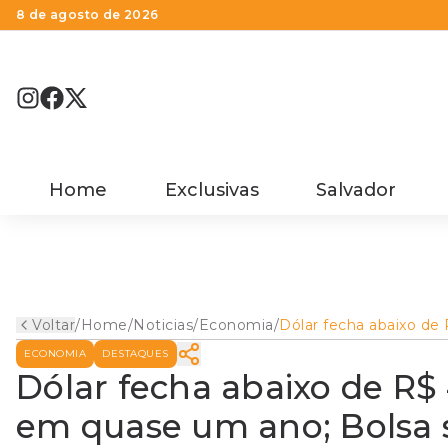
8 de agosto de 2026
Home
Exclusivas
Salvador
Voltar
/
Home
/
Noticias
/
Economia
/
Dólar fecha abaixo de
4,90 e atinge menor v
ECONOMIA
DESTAQUES
em quase um ano; Bol
sobe
Dólar fecha abaixo de R$
em quase um ano; Bolsa 