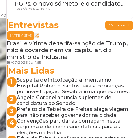
PGPs, o novo só 'Neto' e o candidato
que geme
15/07/2026 às 12:36
ivo
Entrevistas
Ver mais
ENTREVISTAS
Brasil é vítima de tarifa-sanção de Trump,
não é covarde nem vai capitular, diz
ministro da Indústria
18/07/2026 às 11:55
Mais Lidas
Suspeita de intoxicação alimentar no
1
Hospital Roberto Santos leva a cobranças
por investigação; Sesab afirma que exames
não apontaram contaminação
Angelo Coronel anuncia suplentes de
2
candidatura ao Senado
Prefeito de Teixeira de Freitas alega viagem
3
para não receber governador na cidade
Convenções partidárias começam nesta
4
segunda e definem candidaturas para as
eleições na Bahia