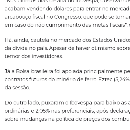
"Nos últimos dias de alta do Ibovespa, observamos
acabam vendendo dólares para entrar no mercado 
arcabouço fiscal no Congresso, que pode se torna
em caso do não cumprimento das metas fiscais", 
Há, ainda, cautela no mercado dos Estados Unido
da dívida no país. Apesar de haver otimismo sobr
temor dos investidores.
Já a Bolsa brasileira foi apoiada principalmente p
contratos futuros do minério de ferro. Eztec (5,24%
da sessão.
Do outro lado, puxaram o Ibovespa para baixo as 
ordinárias e 2,05% nas preferenciais, após declar
sobre mudanças na política de preços dos combust