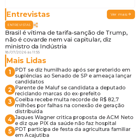
Entrevistas
Ver mais
ENTREVISTAS
Brasil é vítima de tarifa-sanção de Trump,
não é covarde nem vai capitular, diz
ministro da Indústria
18/07/2026 às 11:55
Mais Lidas
PDT se diz humilhado após ser preterido em
1
suplências ao Senado de SP e ameaça lançar
candidatos
Parente de Maluf se candidata a deputado
2
reciclando marcas do ex-prefeito
Coelba recebe multa recorde de R$ 82,7
3
milhões por falhas na conexão de geração
distribuída
Jaques Wagner critica proposta de ACM Neto
4
e diz que PIX da saúde não faz hospital
PDT participa de festa da agricultura familiar
5
em Acajutiba