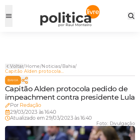
Voltar
/
Home
/
Noticias
/
Bahia
/
Capitão Alden protocola
pedido de impeachment
BAHIA
contra presidente Lula
Capitão Alden protocola pedido de
impeachment contra presidente Lula
Por
Redação
29/03/2023 às 16:40
Atualizado em
29/03/2023 às 16:40
Foto:
Divulgação