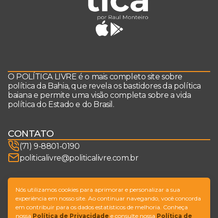
O POLÍTICA LIVRE é o mais completo site sobre
política da Bahia, que revela os bastidores da política
baiana e permite uma visão completa sobre a vida
política do Estado e do Brasil.
CONTATO
(71) 9-8801-0190
politicalivre@politicalivre.com.br
SIGA-NOS
Nós utilizamos cookies para aprimorar e personalizar a sua
experiência em nosso site. Ao continuar navegando, você concorda
em contribuir para os dados estatísticos de melhoria. Conheça
nossa
Política de Privacidade
e consulte nossa
Política de