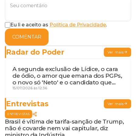
Eu li e aceito as
Política de Privacidade
.
COMENTAR
Radar do Poder
Ver mais
A segunda exclusão de Lídice, o cara
de ódio, o amor que emana dos PGPs,
o novo só 'Neto' e o candidato que
geme
15/07/2026 às 12:36
Entrevistas
Ver mais
ENTREVISTAS
Brasil é vítima de tarifa-sanção de Trump,
não é covarde nem vai capitular, diz
ministro da Indústria