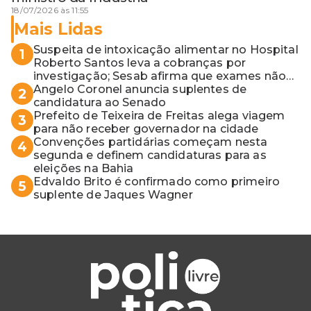
18/07/2026 às 11:55
Mais Lidas
Suspeita de intoxicação alimentar no Hospital
1
Roberto Santos leva a cobranças por
investigação; Sesab afirma que exames não
apontaram contaminação
Angelo Coronel anuncia suplentes de
2
candidatura ao Senado
Prefeito de Teixeira de Freitas alega viagem
3
para não receber governador na cidade
Convenções partidárias começam nesta
4
segunda e definem candidaturas para as
eleições na Bahia
Edvaldo Brito é confirmado como primeiro
5
suplente de Jaques Wagner