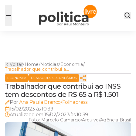
Voltar
/
Home
/
Noticias
/
Economia
/
Trabalhador que contribui ao
INSS tem descontos de R$
ECONOMIA
DESTAQUES SECUNDÁRIOS
65 a R$ 1.501
Trabalhador que contribui ao INSS
tem descontos de R$ 65 a R$ 1.501
Por
Ana Paula Branco/Folhapress
15/02/2023 às 10:39
Atualizado em
15/02/2023 às 10:39
Foto:
Marcelo Camargo/Arquivo/Agência Brasil