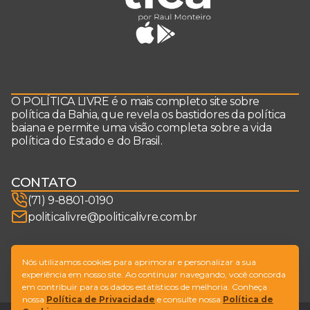
O POLÍTICA LIVRE é o mais completo site sobre
política da Bahia, que revela os bastidores da política
baiana e permite uma visão completa sobre a vida
política do Estado e do Brasil.
CONTATO
(71) 9-8801-0190
politicalivre@politicalivre.com.br
SIGA-NOS
Nós utilizamos cookies para aprimorar e personalizar a sua
experiência em nosso site. Ao continuar navegando, você concorda
em contribuir para os dados estatísticos de melhoria. Conheça
nossa
Política de Privacidade
e consulte nossa
Política de