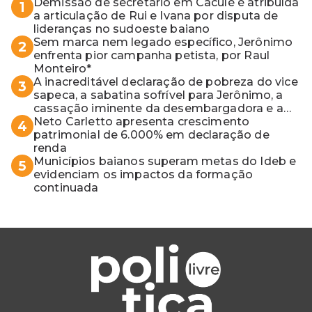
Demissão de secretário em Caculé é atribuída
1
a articulação de Rui e Ivana por disputa de
lideranças no sudoeste baiano
Sem marca nem legado específico, Jerônimo
2
enfrenta pior campanha petista, por Raul
Monteiro*
A inacreditável declaração de pobreza do vice
3
sapeca, a sabatina sofrível para Jerônimo, a
cassação iminente da desembargadora e a
vaga do Quinto para o MP baiano
Neto Carletto apresenta crescimento
4
patrimonial de 6.000% em declaração de
renda
Municípios baianos superam metas do Ideb e
5
evidenciam os impactos da formação
continuada