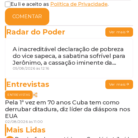
Eu li e aceito as
Política de Privacidade
.
COMENTAR
Radar do Poder
Ver mais
A inacreditável declaração de pobreza
do vice sapeca, a sabatina sofrível para
Jerônimo, a cassação iminente da
desembargadora e a vaga do Quinto
05/08/2026 às 12:16
para o MP baiano
Entrevistas
Ver mais
ENTREVISTAS
Pela 1ª vez em 70 anos Cuba tem como
derrubar ditadura, diz líder da diáspora nos
EUA
02/08/2026 às 11:00
Mais Lidas