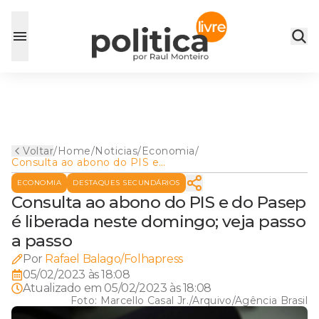
Voltar
/
Home
/
Noticias
/
Economia
/
Consulta ao abono do PIS e
do Pasep é liberada neste
ECONOMIA
DESTAQUES SECUNDÁRIOS
domingo; veja passo a passo
Consulta ao abono do PIS e do Pasep
é liberada neste domingo; veja passo
a passo
Por
Rafael Balago/Folhapress
05/02/2023 às 18:08
Atualizado em
05/02/2023 às 18:08
Foto:
Marcello Casal Jr./Arquivo/Agência Brasil