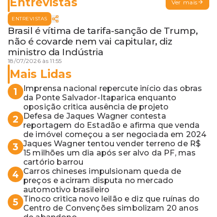
Entrevistas
Ver mais
ENTREVISTAS
Brasil é vítima de tarifa-sanção de Trump,
não é covarde nem vai capitular, diz
ministro da Indústria
18/07/2026 às 11:55
Mais Lidas
Imprensa nacional repercute início das obras
1
da Ponte Salvador-Itaparica enquanto
oposição critica ausência de projeto
Defesa de Jaques Wagner contesta
2
reportagem do Estadão e afirma que venda
de imóvel começou a ser negociada em 2024
Jaques Wagner tentou vender terreno de R$
3
15 milhões um dia após ser alvo da PF, mas
cartório barrou
Carros chineses impulsionam queda de
4
preços e acirram disputa no mercado
automotivo brasileiro
Tinoco critica novo leilão e diz que ruínas do
5
Centro de Convenções simbolizam 20 anos