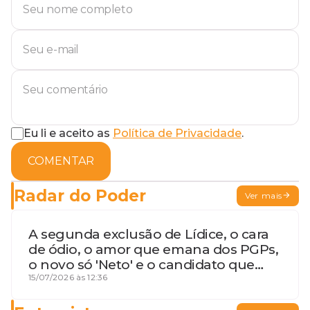
Eu li e aceito as
Política de Privacidade
.
COMENTAR
Radar do Poder
Ver mais
A segunda exclusão de Lídice, o cara
de ódio, o amor que emana dos PGPs,
o novo só 'Neto' e o candidato que
geme
15/07/2026 às 12:36