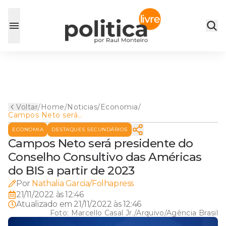
Voltar
/
Home
/
Noticias
/
Economia
/
Campos Neto será
presidente do Conselho
ECONOMIA
DESTAQUES SECUNDÁRIOS
Consultivo das Américas do
BIS a partir de 2023
Campos Neto será presidente do
Conselho Consultivo das Américas
do BIS a partir de 2023
Por
Nathalia Garcia/Folhapress
21/11/2022 às 12:46
Atualizado em
21/11/2022 às 12:46
Foto:
Marcello Casal Jr./Arquivo/Agência Brasil