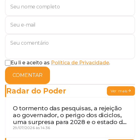
Eu li e aceito as
Política de Privacidade
.
COMENTAR
Radar do Poder
Ver mais
O tormento das pesquisas, a rejeição
ao governador, o perigo dos diciclos,
uma surpresa para 2028 e o estado de
terceira guerra mundial
29/07/2026 às 14:36