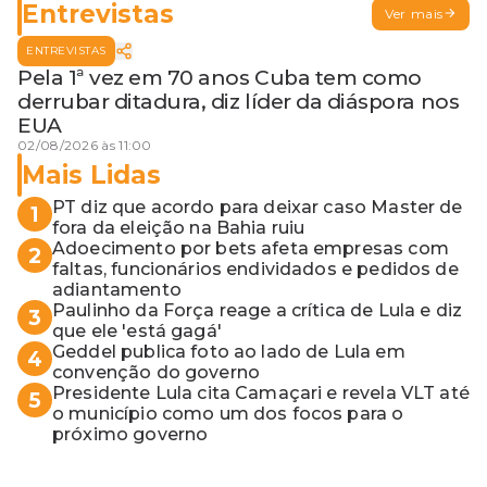
Entrevistas
Ver mais
ENTREVISTAS
Pela 1ª vez em 70 anos Cuba tem como
derrubar ditadura, diz líder da diáspora nos
EUA
02/08/2026 às 11:00
Mais Lidas
PT diz que acordo para deixar caso Master de
1
fora da eleição na Bahia ruiu
Adoecimento por bets afeta empresas com
2
faltas, funcionários endividados e pedidos de
adiantamento
Paulinho da Força reage a crítica de Lula e diz
3
que ele 'está gagá'
Geddel publica foto ao lado de Lula em
4
convenção do governo
Presidente Lula cita Camaçari e revela VLT até
5
o município como um dos focos para o
próximo governo