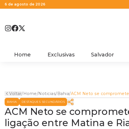
6 de agosto de 2026
Home
Exclusivas
Salvador
Voltar
/
Home
/
Noticias
/
Bahia
/
ACM Neto se compromet
em construir a estrada de
BAHIA
DESTAQUES SECUNDÁRIOS
ligação entre Matina e
Riacho de Santana
ACM Neto se compromete 
ligação entre Matina e R