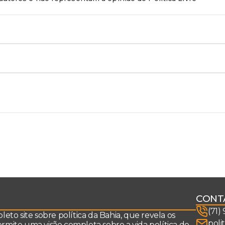
CONT
(71)
to site sobre política da Bahia, que revela os
poli
permite uma visão completa sobre a vida política do