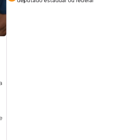
deputado estadual ou federal
a
e