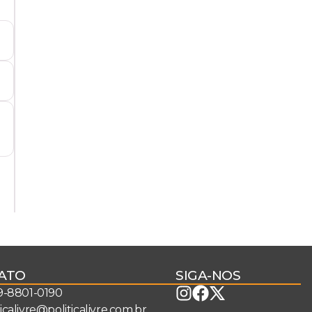
ATO
SIGA-NOS
 9-8801-0190
ticalivre@politicalivre.com.br