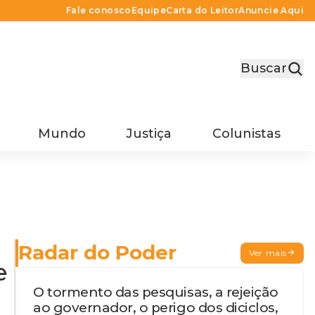
Fale conosco
Equipe
Carta do Leitor
Anuncie Aqui
Buscar
Mundo
Justiça
Colunistas
Radar do Poder
Ver mais
e
O tormento das pesquisas, a rejeição
ao governador, o perigo dos diciclos,