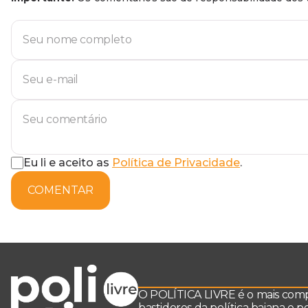
Eu li e aceito as
Política de Privacidade
.
COMENTAR
O POLÍTICA LIVRE é o mais comple
bastidores da política baiana e 