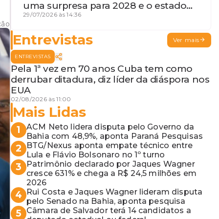
uma surpresa para 2028 e o estado
de terceira guerra mundial
29/07/2026 às 14:36
ção
Entrevistas
Ver mais
ENTREVISTAS
Pela 1ª vez em 70 anos Cuba tem como
derrubar ditadura, diz líder da diáspora nos
EUA
02/08/2026 às 11:00
Mais Lidas
ACM Neto lidera disputa pelo Governo da
1
Bahia com 48,9%, aponta Paraná Pesquisas
BTG/Nexus aponta empate técnico entre
2
Lula e Flávio Bolsonaro no 1º turno
Patrimônio declarado por Jaques Wagner
3
cresce 631% e chega a R$ 24,5 milhões em
2026
Rui Costa e Jaques Wagner lideram disputa
4
pelo Senado na Bahia, aponta pesquisa
Câmara de Salvador terá 14 candidatos a
5