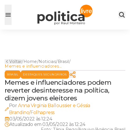
Voltar
/
Home
/
Noticias
/
Brasil
/
Memes e influenciadores
podem reverter desinteresse
BRASIL
DESTAQUES SECUNDÁRIOS
na política, dizem jovens
eleitores
Memes e influenciadores podem
reverter desinteresse na política,
dizem jovens eleitores
Por
Anna Virginia Balloussier e Géssia
Brandino/Folhapress
03/05/2022 às 12:24
Atualizado em
03/05/2022 às 12:24
Foto:
Tânia Rego/Arquivo/Agência Brasil