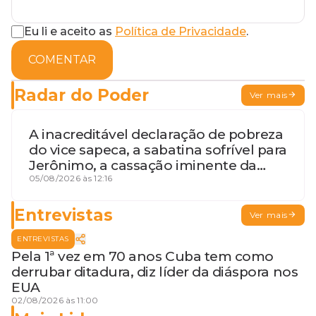
Eu li e aceito as
Política de Privacidade
.
COMENTAR
Radar do Poder
Ver mais
A inacreditável declaração de pobreza
do vice sapeca, a sabatina sofrível para
Jerônimo, a cassação iminente da
desembargadora e a vaga do Quinto
05/08/2026 às 12:16
para o MP baiano
Entrevistas
Ver mais
ENTREVISTAS
Pela 1ª vez em 70 anos Cuba tem como
derrubar ditadura, diz líder da diáspora nos
EUA
02/08/2026 às 11:00