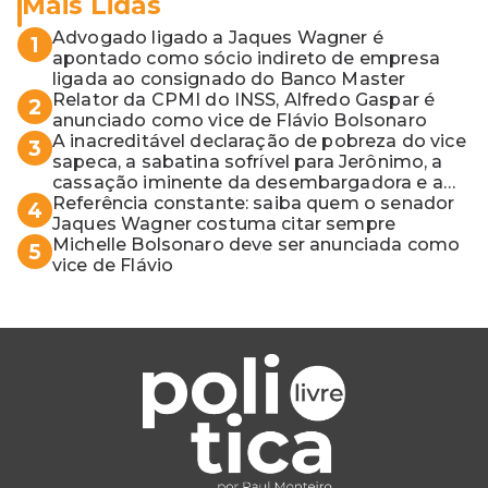
Mais Lidas
Advogado ligado a Jaques Wagner é
1
apontado como sócio indireto de empresa
ligada ao consignado do Banco Master
Relator da CPMI do INSS, Alfredo Gaspar é
2
anunciado como vice de Flávio Bolsonaro
A inacreditável declaração de pobreza do vice
3
sapeca, a sabatina sofrível para Jerônimo, a
cassação iminente da desembargadora e a
vaga do Quinto para o MP baiano
Referência constante: saiba quem o senador
4
Jaques Wagner costuma citar sempre
Michelle Bolsonaro deve ser anunciada como
5
vice de Flávio