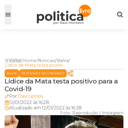
Voltar
/
Home
/
Noticias
/
Bahia
/
Lídice da Mata testa positivo
para a Covid-19
BAHIA
DESTAQUES SECUNDÁRIOS
Lídice da Mata testa positivo para a
Covid-19
Por
Davi Lemos
12/01/2022 às 16:28
Atualizado em
12/01/2022 às 16:28
Foto:
Reprodução / Instagram