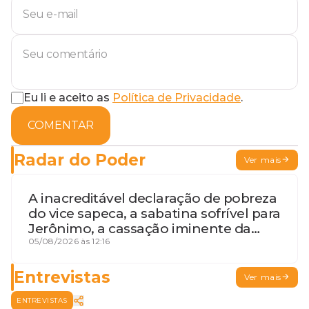
Eu li e aceito as
Política de Privacidade
.
COMENTAR
Radar do Poder
Ver mais
A inacreditável declaração de pobreza
do vice sapeca, a sabatina sofrível para
Jerônimo, a cassação iminente da
desembargadora e a vaga do Quinto
05/08/2026 às 12:16
para o MP baiano
Entrevistas
Ver mais
ENTREVISTAS