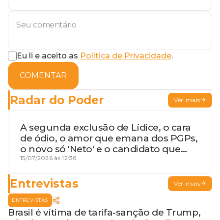
Eu li e aceito as
Política de Privacidade
.
COMENTAR
Radar do Poder
Ver mais
A segunda exclusão de Lídice, o cara
de ódio, o amor que emana dos PGPs,
o novo só 'Neto' e o candidato que
geme
15/07/2026 às 12:36
Entrevistas
Ver mais
ENTREVISTAS
Brasil é vítima de tarifa-sanção de Trump,