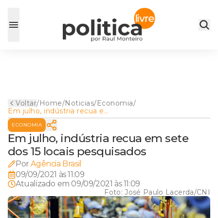
Voltar
/
Home
/
Noticias
/
Economia
/
Em julho, indústria recua em
sete dos 15 locais
ECONOMIA
pesquisados
Em julho, indústria recua em sete
dos 15 locais pesquisados
Por
Agência Brasil
09/09/2021 às 11:09
Atualizado em
09/09/2021 às 11:09
Foto:
José Paulo Lacerda/CNI