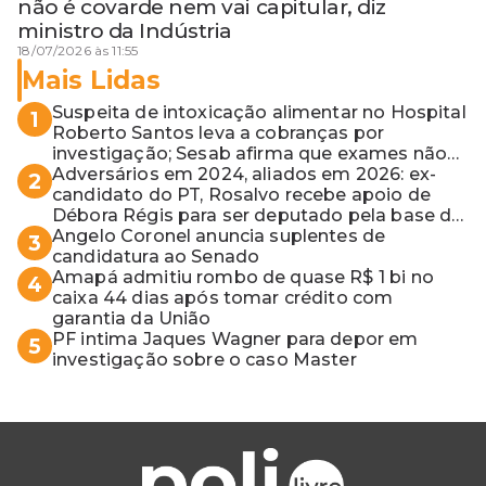
não é covarde nem vai capitular, diz
ministro da Indústria
18/07/2026 às 11:55
Mais Lidas
Suspeita de intoxicação alimentar no Hospital
1
Roberto Santos leva a cobranças por
investigação; Sesab afirma que exames não
apontaram contaminação
Adversários em 2024, aliados em 2026: ex-
2
candidato do PT, Rosalvo recebe apoio de
Débora Régis para ser deputado pela base de
ACM Neto
Angelo Coronel anuncia suplentes de
3
candidatura ao Senado
Amapá admitiu rombo de quase R$ 1 bi no
4
caixa 44 dias após tomar crédito com
garantia da União
PF intima Jaques Wagner para depor em
5
investigação sobre o caso Master