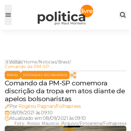
Voltar
/
Home
/
Noticias
/
Brasil
/
Comando da PM-SP
comemora discrição da tropa
BRASIL
DESTAQUES SECUNDÁRIOS
em atos diante de apelos
bolsonaristas
Comando da PM-SP comemora
discrição da tropa em atos diante de
apelos bolsonaristas
Por
Rogério Pagnan/Folhapress
08/09/2021 às 09:10
Atualizado em
08/09/2021 às 09:10
Foto:
Aloisio Mauricio /Arquivo/Fotoarena/Folhapress