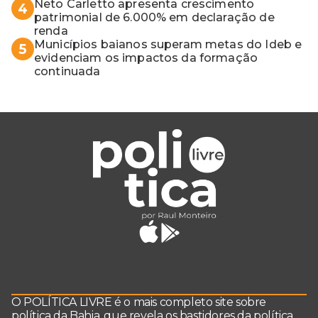
vaga do Quinto para o MP baiano
Neto Carletto apresenta crescimento
4
patrimonial de 6.000% em declaração de
renda
Municípios baianos superam metas do Ideb e
5
evidenciam os impactos da formação
continuada
O POLÍTICA LIVRE é o mais completo site sobre
política da Bahia, que revela os bastidores da política