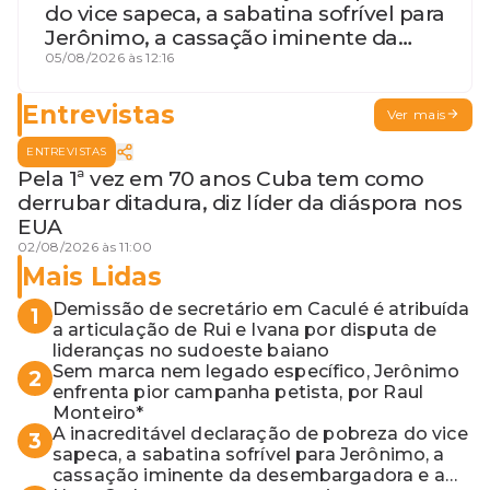
do vice sapeca, a sabatina sofrível para
Jerônimo, a cassação iminente da
desembargadora e a vaga do Quinto
05/08/2026 às 12:16
para o MP baiano
Entrevistas
Ver mais
ENTREVISTAS
Pela 1ª vez em 70 anos Cuba tem como
derrubar ditadura, diz líder da diáspora nos
EUA
02/08/2026 às 11:00
Mais Lidas
Demissão de secretário em Caculé é atribuída
1
a articulação de Rui e Ivana por disputa de
lideranças no sudoeste baiano
Sem marca nem legado específico, Jerônimo
2
enfrenta pior campanha petista, por Raul
Monteiro*
A inacreditável declaração de pobreza do vice
3
sapeca, a sabatina sofrível para Jerônimo, a
cassação iminente da desembargadora e a