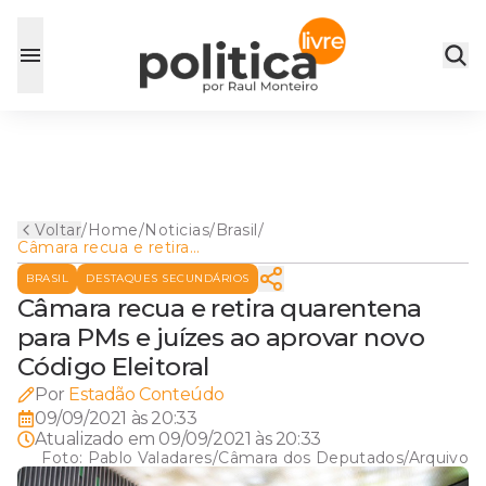
Voltar
/
Home
/
Noticias
/
Brasil
/
Câmara recua e retira
quarentena para PMs e juízes
BRASIL
DESTAQUES SECUNDÁRIOS
ao aprovar novo Código
Eleitoral
Câmara recua e retira quarentena
para PMs e juízes ao aprovar novo
Código Eleitoral
Por
Estadão Conteúdo
09/09/2021 às 20:33
Atualizado em
09/09/2021 às 20:33
Foto:
Pablo Valadares/Câmara dos Deputados/Arquivo