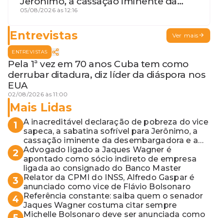
Jerônimo, a cassação iminente da
desembargadora e a vaga do Quinto
05/08/2026 às 12:16
para o MP baiano
Entrevistas
Ver mais
ENTREVISTAS
Pela 1ª vez em 70 anos Cuba tem como
derrubar ditadura, diz líder da diáspora nos
EUA
02/08/2026 às 11:00
Mais Lidas
A inacreditável declaração de pobreza do vice
1
sapeca, a sabatina sofrível para Jerônimo, a
cassação iminente da desembargadora e a
vaga do Quinto para o MP baiano
Advogado ligado a Jaques Wagner é
2
apontado como sócio indireto de empresa
ligada ao consignado do Banco Master
Relator da CPMI do INSS, Alfredo Gaspar é
3
anunciado como vice de Flávio Bolsonaro
Referência constante: saiba quem o senador
4
Jaques Wagner costuma citar sempre
Michelle Bolsonaro deve ser anunciada como
5