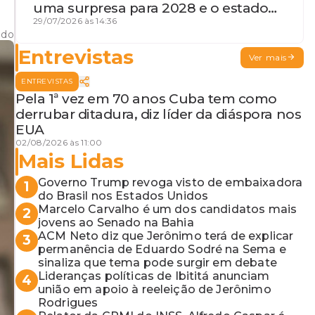
uma surpresa para 2028 e o estado
de terceira guerra mundial
29/07/2026 às 14:36
ado
Entrevistas
Ver mais
ENTREVISTAS
Pela 1ª vez em 70 anos Cuba tem como
derrubar ditadura, diz líder da diáspora nos
EUA
02/08/2026 às 11:00
Mais Lidas
Governo Trump revoga visto de embaixadora
1
do Brasil nos Estados Unidos
Marcelo Carvalho é um dos candidatos mais
2
jovens ao Senado na Bahia
ACM Neto diz que Jerônimo terá de explicar
3
permanência de Eduardo Sodré na Sema e
sinaliza que tema pode surgir em debate
Lideranças políticas de Ibititá anunciam
4
união em apoio à reeleição de Jerônimo
Rodrigues