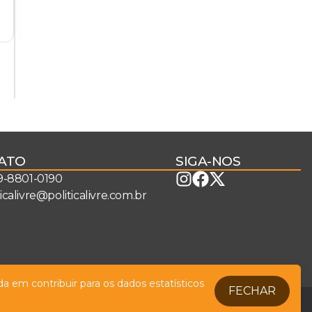
ATO
SIGA-NOS
 9-8801-0190
ticalivre@politicalivre.com.br
a em contribuir para os dados estatísticos
FECHAR
Legal
Fale conosco