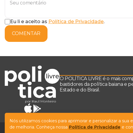
Eu li e aceito as
Política de Privacidade
.
COMENTAR
O POLÍTICA LIVRE é o mais comple
bastidores da política baiana e 
Estado e do Brasil.
Nós utilizamos cookies para aprimorar e personalizar a sua
de melhoria. Conheça nossa
Política de Privacidade
e con
© Copyright Política Livre. All Rights Reserved