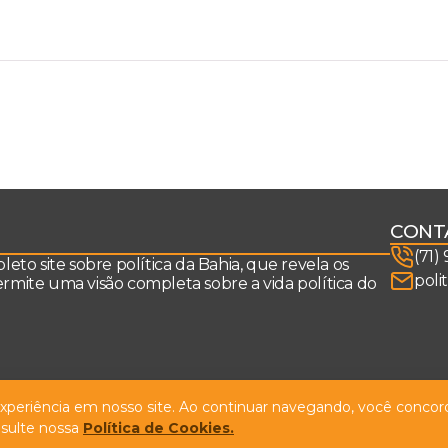
CONT
(71)
to site sobre política da Bahia, que revela os
poli
permite uma visão completa sobre a vida política do
 experiência em nosso site. Ao continuar navegando, você concord
sulte nossa
Política de Cookies.
Design by
NVGO