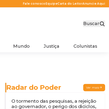
Fale conosco
Equipe
Carta do Leitor
Anuncie Aqui
Buscar
Mundo
Justiça
Colunistas
Radar do Poder
Ver mais
O tormento das pesquisas, a rejeição
ao governador, o perigo dos diciclos,