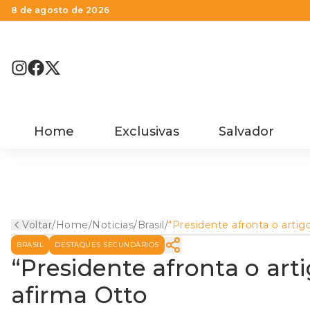
8 de agosto de 2026
Home
Exclusivas
Salvador
Voltar
/
Home
/
Noticias
/
Brasil
/
“Presidente afronta o artig
85 da Constituição”, afirma
BRASIL
DESTAQUES SECUNDÁRIOS
Otto
“Presidente afronta o arti
afirma Otto