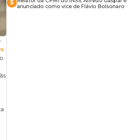
Relator da CPMI do INSS, Alfredo Gaspar é
5
anunciado como vice de Flávio Bolsonaro
o
ra
do
 às
ta