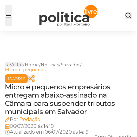
Voltar
/
Home
/
Noticias
/
Salvador
/
Micro e pequenos
empresários entregam
SALVADOR
abaixo-assinado na Câmara
para suspender tributos
Micro e pequenos empresários
municipais em Salvador
entregam abaixo-assinado na
Câmara para suspender tributos
municipais em Salvador
Por
Redação
06/07/2020 às 14:19
Atualizado em
06/07/2020 às 14:19