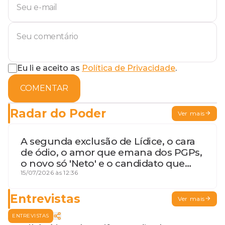
Eu li e aceito as
Política de Privacidade
.
COMENTAR
Radar do Poder
Ver mais
A segunda exclusão de Lídice, o cara
de ódio, o amor que emana dos PGPs,
o novo só 'Neto' e o candidato que
geme
15/07/2026 às 12:36
Entrevistas
Ver mais
ENTREVISTAS