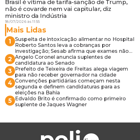
Brasil é vítima de tarifa-sanção de Trump,
não é covarde nem vai capitular, diz
ministro da Indústria
18/07/2026 às 11:55
Mais Lidas
Suspeita de intoxicação alimentar no Hospital
1
Roberto Santos leva a cobranças por
investigação; Sesab afirma que exames não
apontaram contaminação
Angelo Coronel anuncia suplentes de
2
candidatura ao Senado
Prefeito de Teixeira de Freitas alega viagem
3
para não receber governador na cidade
Convenções partidárias começam nesta
4
segunda e definem candidaturas para as
eleições na Bahia
Edvaldo Brito é confirmado como primeiro
5
suplente de Jaques Wagner