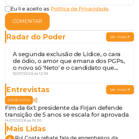
Eu li e aceito as
Política de Privacidade
.
COMENTAR
Radar do Poder
Ver mais
A segunda exclusão de Lídice, o cara
de ódio, o amor que emana dos PGPs,
o novo só 'Neto' e o candidato que
geme
15/07/2026 às 12:36
Entrevistas
Ver mais
ENTREVISTAS
Fim da 6x1: presidente da Firjan defende
transição de 5 anos se escala for aprovada
14/07/2026 às 19:30
Mais Lidas
Rui Costa rebate fala de engenheiros da