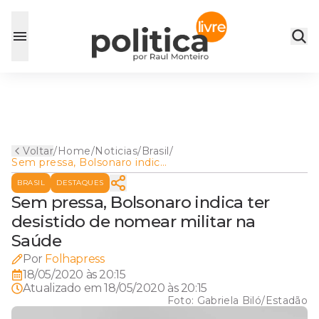
Voltar
/
Home
/
Noticias
/
Brasil
/
Sem pressa, Bolsonaro indica
ter desistido de nomear
BRASIL
DESTAQUES
militar na Saúde
Sem pressa, Bolsonaro indica ter
desistido de nomear militar na
Saúde
Por
Folhapress
18/05/2020 às 20:15
Atualizado em
18/05/2020 às 20:15
Foto:
Gabriela Biló/Estadão