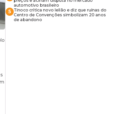
preços e acirram disputa no mercado
automotivo brasileiro
Tinoco critica novo leilão e diz que ruínas do
5
Centro de Convenções simbolizam 20 anos
de abandono
lo
ns
am