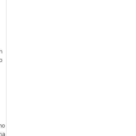
o
n
o
mo
lha