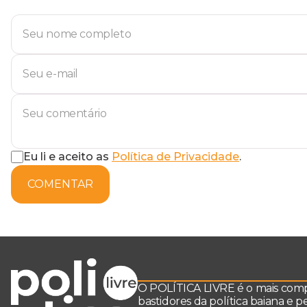
Eu li e aceito as
Política de Privacidade
.
COMENTAR
O POLÍTICA LIVRE é o mais comple
bastidores da política baiana e 