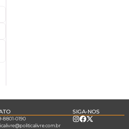
ATO
SIGA-NOS
 9-8801-0190
ticalivre@politicalivre.com.br