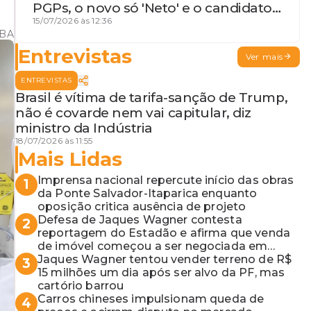
PGPs, o novo só 'Neto' e o candidato
que geme
15/07/2026 às 12:36
VBA
Entrevistas
Ver mais
ENTREVISTAS
Brasil é vítima de tarifa-sanção de Trump,
não é covarde nem vai capitular, diz
ministro da Indústria
18/07/2026 às 11:55
Mais Lidas
Imprensa nacional repercute início das obras
1
da Ponte Salvador-Itaparica enquanto
oposição critica ausência de projeto
Defesa de Jaques Wagner contesta
2
reportagem do Estadão e afirma que venda
de imóvel começou a ser negociada em
2024
Jaques Wagner tentou vender terreno de R$
3
15 milhões um dia após ser alvo da PF, mas
cartório barrou
Carros chineses impulsionam queda de
4