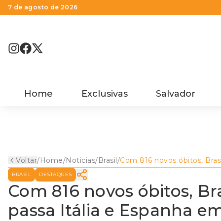
7 de agosto de 2026
Home
Exclusivas
Salvador
Voltar
/
Home
/
Noticias
/
Brasil
/
Com 816 novos óbitos, Brasi
supera 15 mil mortes e pas
BRASIL
DESTAQUES
Itália e Espanha em casos 
coronavírus
Com 816 novos óbitos, Bra
passa Itália e Espanha e