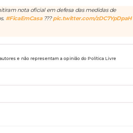
itiram nota oficial em defesa das medidas de
s.
#FicaEmCasa
???
pic.twitter.com/zDC7YpDpaH
utores e não representam a opinião do Política Livre