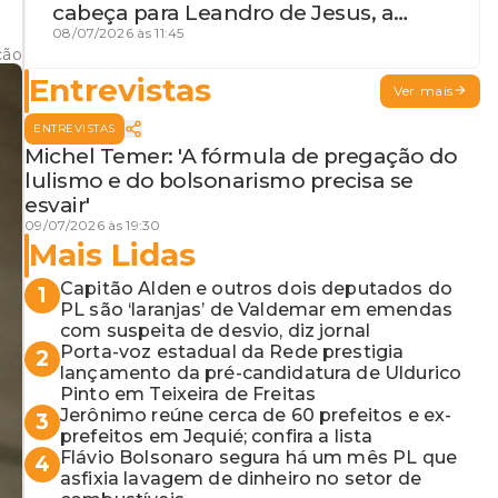
cabeça para Leandro de Jesus, a
procura por um coordenador de
08/07/2026 às 11:45
ção
Jerônimo em SSA e Otto, o pai
Entrevistas
exemplar
Ver mais
ENTREVISTAS
Michel Temer: 'A fórmula de pregação do
lulismo e do bolsonarismo precisa se
esvair'
09/07/2026 às 19:30
Mais Lidas
Capitão Alden e outros dois deputados do
1
PL são ‘laranjas’ de Valdemar em emendas
com suspeita de desvio, diz jornal
Porta-voz estadual da Rede prestigia
2
lançamento da pré-candidatura de Uldurico
Pinto em Teixeira de Freitas
Jerônimo reúne cerca de 60 prefeitos e ex-
3
prefeitos em Jequié; confira a lista
Flávio Bolsonaro segura há um mês PL que
4
asfixia lavagem de dinheiro no setor de