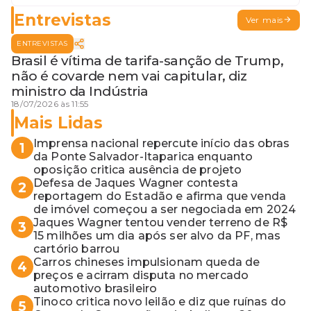
Entrevistas
Ver mais
ENTREVISTAS
Brasil é vítima de tarifa-sanção de Trump,
não é covarde nem vai capitular, diz
ministro da Indústria
18/07/2026 às 11:55
Mais Lidas
Imprensa nacional repercute início das obras
1
da Ponte Salvador-Itaparica enquanto
oposição critica ausência de projeto
Defesa de Jaques Wagner contesta
2
reportagem do Estadão e afirma que venda
de imóvel começou a ser negociada em 2024
Jaques Wagner tentou vender terreno de R$
3
15 milhões um dia após ser alvo da PF, mas
cartório barrou
Carros chineses impulsionam queda de
4
preços e acirram disputa no mercado
automotivo brasileiro
Tinoco critica novo leilão e diz que ruínas do
5