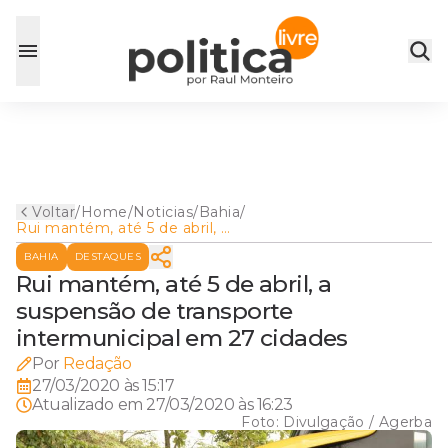
Voltar
/
Home
/
Noticias
/
Bahia
/
Rui mantém, até 5 de abril, a
suspensão de transporte
BAHIA
DESTAQUES
intermunicipal em 27 cidades
Rui mantém, até 5 de abril, a
suspensão de transporte
intermunicipal em 27 cidades
Por
Redação
27/03/2020 às 15:17
Atualizado em
27/03/2020 às 16:23
Foto:
Divulgação / Agerba