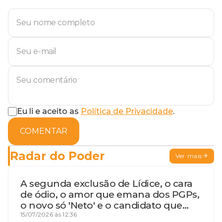
Eu li e aceito as
Política de Privacidade
.
COMENTAR
Radar do Poder
Ver mais
A segunda exclusão de Lídice, o cara
de ódio, o amor que emana dos PGPs,
o novo só 'Neto' e o candidato que
geme
15/07/2026 às 12:36