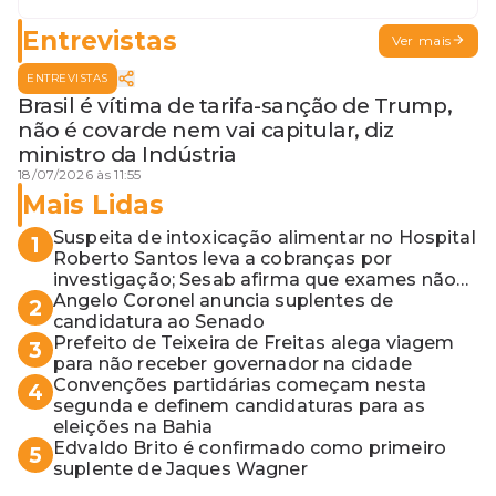
Entrevistas
Ver mais
ENTREVISTAS
Brasil é vítima de tarifa-sanção de Trump,
não é covarde nem vai capitular, diz
ministro da Indústria
18/07/2026 às 11:55
Mais Lidas
Suspeita de intoxicação alimentar no Hospital
1
Roberto Santos leva a cobranças por
investigação; Sesab afirma que exames não
apontaram contaminação
Angelo Coronel anuncia suplentes de
2
candidatura ao Senado
Prefeito de Teixeira de Freitas alega viagem
3
para não receber governador na cidade
Convenções partidárias começam nesta
4
segunda e definem candidaturas para as
eleições na Bahia
Edvaldo Brito é confirmado como primeiro
5
suplente de Jaques Wagner