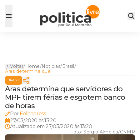
Voltar
/
Home
/
Noticias
/
Brasil
/
Aras determina que
servidores do MPF tirem
BRASIL
férias e esgotem banco de
horas
Aras determina que servidores do
MPF tirem férias e esgotem banco
de horas
Por
Folhapress
27/03/2020 às 13:20
Atualizado em
27/03/2020 às 13:20
Foto:
Sergio Almeida/CNMP