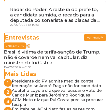
Radar do Poder: A rasteira do prefeito,
a candidata sumida, o recado para a
deputada bolsonarista e as placas da
discórdia
22/07/2026 às 10:55
Entrevistas
Ver mais
ENTREVISTAS
Brasil é vítima de tarifa-sanção de Trump,
não é covarde nem vai capitular, diz
ministro da Indústria
18/07/2026 às 11:55
Mais Lidas
Presidente do PV admite medida contra
1
federação se André Fraga não for candidato
Adolpho Loyola diz que vai buscar o voto de
2
Carlos Muniz para Jerônimo Rodrigues
ACM Neto diz que Rui Costa precisa procurar
3
terapia
Em Itabuna, ACM Neto faz as pazes com