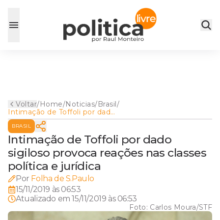
Voltar
/
Home
/
Noticias
/
Brasil
/
Intimação de Toffoli por dado
sigiloso provoca reações nas
BRASIL
classes política e jurídica
Intimação de Toffoli por dado
sigiloso provoca reações nas classes
política e jurídica
Por
Folha de S.Paulo
15/11/2019 às 06:53
Atualizado em
15/11/2019 às 06:53
Foto:
Carlos Moura/STF