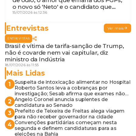
de ódio, o amor que emana dos PGPs,
o novo só 'Neto' e o candidato que
geme
15/07/2026 às 12:36
Entrevistas
Ver mais
ENTREVISTAS
Brasil é vítima de tarifa-sanção de Trump,
não é covarde nem vai capitular, diz
ministro da Indústria
18/07/2026 às 11:55
Mais Lidas
Suspeita de intoxicação alimentar no Hospital
1
Roberto Santos leva a cobranças por
investigação; Sesab afirma que exames não
apontaram contaminação
Angelo Coronel anuncia suplentes de
2
candidatura ao Senado
Prefeito de Teixeira de Freitas alega viagem
3
para não receber governador na cidade
Convenções partidárias começam nesta
4
segunda e definem candidaturas para as
eleições na Bahia