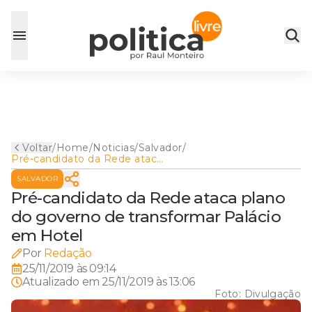
Voltar
/
Home
/
Noticias
/
Salvador
/
Pré-candidato da Rede ataca
plano do governo de
SALVADOR
transformar Palácio em Hotel
Pré-candidato da Rede ataca plano
do governo de transformar Palácio
em Hotel
Por
Redação
25/11/2019 às 09:14
Atualizado em
25/11/2019 às 13:06
Foto:
Divulgação