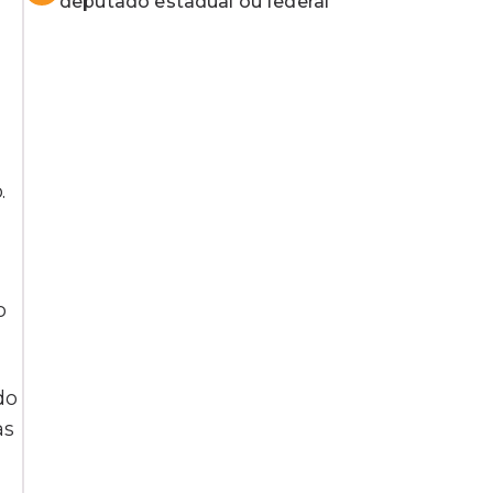
deputado estadual ou federal
.
o
do
as