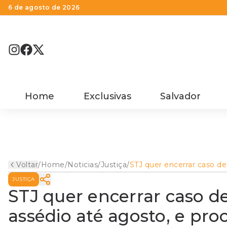
6 de agosto de 2026
Home
Exclusivas
Salvador
Voltar
/
Home
/
Noticias
/
Justiça
/
STJ quer encerrar caso de
ministro acusado de assé
JUSTIÇA
até agosto, e processo en
em reta final
STJ quer encerrar caso d
assédio até agosto, e pro