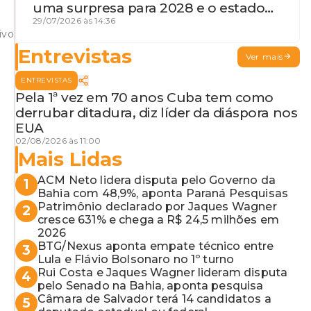
uma surpresa para 2028 e o estado
de terceira guerra mundial
29/07/2026 às 14:36
ivo
Entrevistas
Ver mais
ENTREVISTAS
Pela 1ª vez em 70 anos Cuba tem como
derrubar ditadura, diz líder da diáspora nos
EUA
02/08/2026 às 11:00
Mais Lidas
ACM Neto lidera disputa pelo Governo da
1
Bahia com 48,9%, aponta Paraná Pesquisas
Patrimônio declarado por Jaques Wagner
2
cresce 631% e chega a R$ 24,5 milhões em
2026
BTG/Nexus aponta empate técnico entre
3
Lula e Flávio Bolsonaro no 1º turno
Rui Costa e Jaques Wagner lideram disputa
4
pelo Senado na Bahia, aponta pesquisa
Câmara de Salvador terá 14 candidatos a
5