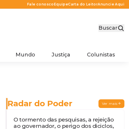
Fale conosco
Equipe
Carta do Leitor
Anuncie Aqui
Buscar
Mundo
Justiça
Colunistas
Radar do Poder
Ver mais
O tormento das pesquisas, a rejeição
ao governador, o perigo dos diciclos,