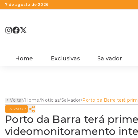
7 de agosto de 2026
Home
Exclusivas
Salvador
Voltar
/
Home
/
Noticias
/
Salvador
/
Porto da Barra terá prim
sistema de
SALVADOR
videomonitoramento
integrado à GCM e à
Porto da Barra terá prime
Capitania dos Portos e
praias de Salvador
videomonitoramento inte