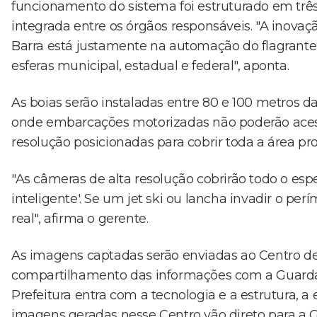
funcionamento do sistema foi estruturado em três e
integrada entre os órgãos responsáveis. "A inov
Barra está justamente na automação do flagrant
esferas municipal, estadual e federal", aponta.
As boias serão instaladas entre 80 e 100 metros d
onde embarcações motorizadas não poderão acess
resolução posicionadas para cobrir toda a área pro
"As câmeras de alta resolução cobrirão todo o es
inteligente'. Se um jet ski ou lancha invadir o pe
real", afirma o gerente.
As imagens captadas serão enviadas ao Centro d
compartilhamento das informações com a Guarda C
Prefeitura entra com a tecnologia e a estrutura,
imagens geradas nesse Centro vão direto para a G