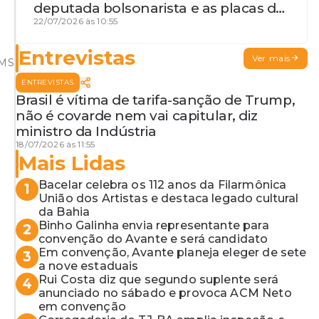
deputada bolsonarista e as placas da
discórdia
22/07/2026 às 10:55
Entrevistas
Ver mais
PMS
ENTREVISTAS
Brasil é vítima de tarifa-sanção de Trump,
não é covarde nem vai capitular, diz
ministro da Indústria
18/07/2026 às 11:55
Mais Lidas
Bacelar celebra os 112 anos da Filarmônica
1
União dos Artistas e destaca legado cultural
da Bahia
Binho Galinha envia representante para
2
convenção do Avante e será candidato
Em convenção, Avante planeja eleger de sete
3
a nove estaduais
Rui Costa diz que segundo suplente será
4
anunciado no sábado e provoca ACM Neto
em convenção