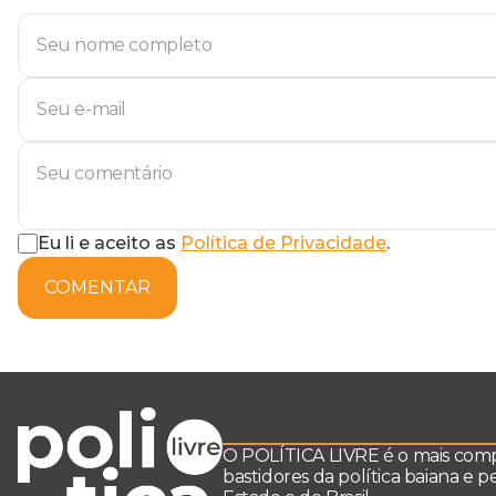
Eu li e aceito as
Política de Privacidade
.
COMENTAR
O POLÍTICA LIVRE é o mais comple
bastidores da política baiana e 