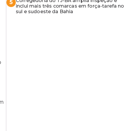
Corregedoria do TJ-BA amplia inspeção e
5
inclui mais três comarcas em força-tarefa no
sul e sudoeste da Bahia
o
em