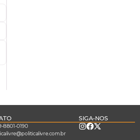
ATO
SIGA-NOS
 9-8801-0190
ticalivre@politicalivre.com.br