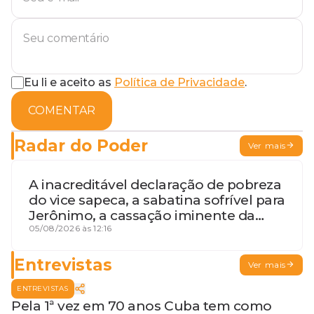
Eu li e aceito as
Política de Privacidade
.
COMENTAR
Radar do Poder
Ver mais
A inacreditável declaração de pobreza
do vice sapeca, a sabatina sofrível para
Jerônimo, a cassação iminente da
desembargadora e a vaga do Quinto
05/08/2026 às 12:16
para o MP baiano
Entrevistas
Ver mais
ENTREVISTAS
Pela 1ª vez em 70 anos Cuba tem como