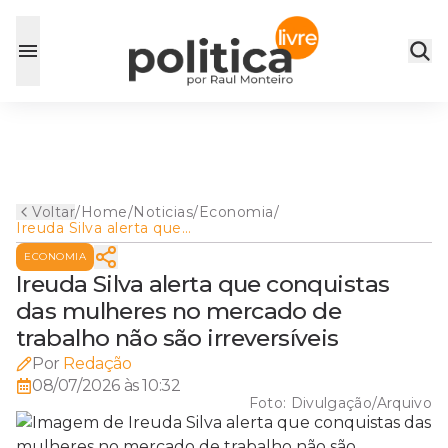
Voltar
/
Home
/
Noticias
/
Economia
/
Ireuda Silva alerta que
conquistas das mulheres no
ECONOMIA
mercado de trabalho não são
irreversíveis
Ireuda Silva alerta que conquistas
das mulheres no mercado de
trabalho não são irreversíveis
Por
Redação
08/07/2026 às 10:32
Foto:
Divulgação/Arquivo