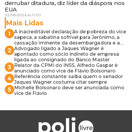
derrubar ditadura, diz líder da diáspora nos
EUA
02/08/2026 às 11:00
Mais Lidas
A inacreditável declaração de pobreza do vice
1
sapeca, a sabatina sofrível para Jerônimo, a
cassação iminente da desembargadora e a
vaga do Quinto para o MP baiano
Advogado ligado a Jaques Wagner é
2
apontado como sócio indireto de empresa
ligada ao consignado do Banco Master
Relator da CPMI do INSS, Alfredo Gaspar é
3
anunciado como vice de Flávio Bolsonaro
Referência constante: saiba quem o senador
4
Jaques Wagner costuma citar sempre
Michelle Bolsonaro deve ser anunciada como
5
vice de Flávio