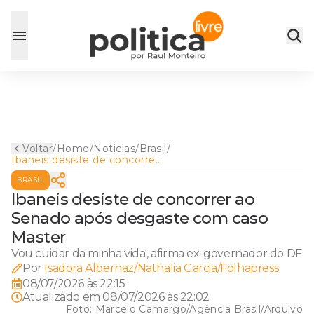
Voltar
/
Home
/
Noticias
/
Brasil
/
Ibaneis desiste de concorrer
ao Senado após desgaste
BRASIL
com caso Master
Ibaneis desiste de concorrer ao
Senado após desgaste com caso
Master
Vou cuidar da minha vida', afirma ex-governador do DF
Por
Isadora Albernaz/Nathalia Garcia/Folhapress
08/07/2026 às 22:15
Atualizado em
08/07/2026 às 22:02
Foto:
Marcelo Camargo/Agência Brasil/Arquivo