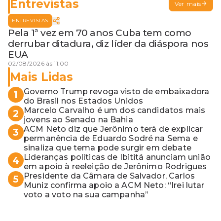
Entrevistas
Ver mais
ENTREVISTAS
Pela 1ª vez em 70 anos Cuba tem como
derrubar ditadura, diz líder da diáspora nos
EUA
02/08/2026 às 11:00
Mais Lidas
Governo Trump revoga visto de embaixadora
1
do Brasil nos Estados Unidos
Marcelo Carvalho é um dos candidatos mais
2
jovens ao Senado na Bahia
ACM Neto diz que Jerônimo terá de explicar
3
permanência de Eduardo Sodré na Sema e
sinaliza que tema pode surgir em debate
Lideranças políticas de Ibititá anunciam união
4
em apoio à reeleição de Jerônimo Rodrigues
Presidente da Câmara de Salvador, Carlos
5
Muniz confirma apoio a ACM Neto: “Irei lutar
voto a voto na sua campanha”