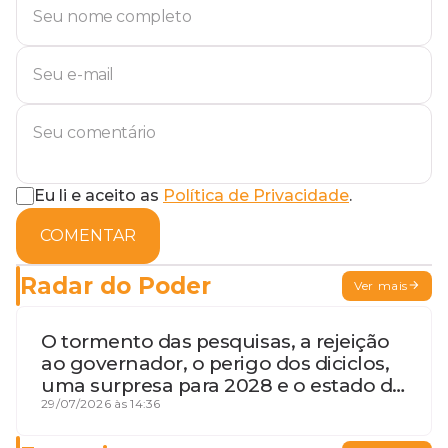
Eu li e aceito as
Política de Privacidade
.
COMENTAR
Radar do Poder
Ver mais
O tormento das pesquisas, a rejeição
ao governador, o perigo dos diciclos,
uma surpresa para 2028 e o estado de
terceira guerra mundial
29/07/2026 às 14:36