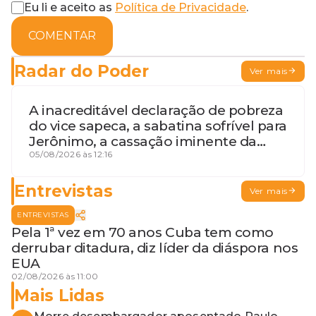
Eu li e aceito as
Política de Privacidade
.
COMENTAR
Radar do Poder
Ver mais
A inacreditável declaração de pobreza
do vice sapeca, a sabatina sofrível para
Jerônimo, a cassação iminente da
desembargadora e a vaga do Quinto
05/08/2026 às 12:16
para o MP baiano
Entrevistas
Ver mais
ENTREVISTAS
Pela 1ª vez em 70 anos Cuba tem como
derrubar ditadura, diz líder da diáspora nos
EUA
02/08/2026 às 11:00
Mais Lidas