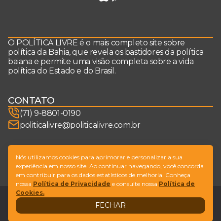
O POLÍTICA LIVRE é o mais completo site sobre
política da Bahia, que revela os bastidores da política
baiana e permite uma visão completa sobre a vida
política do Estado e do Brasil.
CONTATO
(71) 9-8801-0190
politicalivre@politicalivre.com.br
SIGA-NOS
Nós utilizamos cookies para aprimorar e personalizar a sua
experiência em nosso site. Ao continuar navegando, você concorda
em contribuir para os dados estatísticos de melhoria. Conheça
nossa
Política de Privacidade
e consulte nossa
Política de
Cookies.
Legal
Fale conosco
FECHAR
Design by
NVGO
© Copyright Política Livre. All Rights Reserved