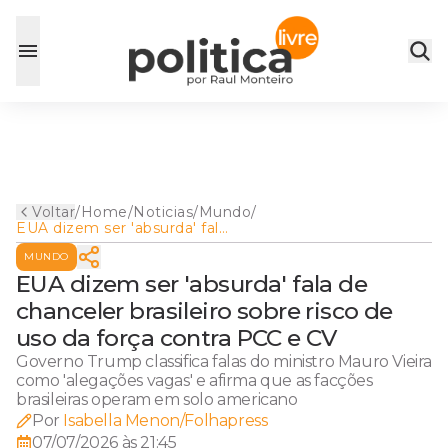
Voltar
/
Home
/
Noticias
/
Mundo
/
EUA dizem ser 'absurda' fala
de chanceler brasileiro sobre
MUNDO
risco de uso da força contra
PCC e CV
EUA dizem ser 'absurda' fala de
chanceler brasileiro sobre risco de
uso da força contra PCC e CV
Governo Trump classifica falas do ministro Mauro Vieira
como 'alegações vagas' e afirma que as facções
brasileiras operam em solo americano
Por
Isabella Menon/Folhapress
07/07/2026 às 21:45