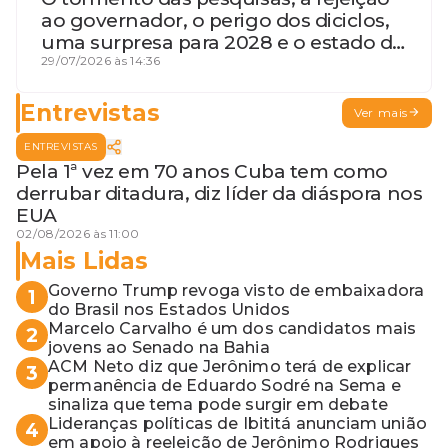
ao governador, o perigo dos diciclos,
uma surpresa para 2028 e o estado de
terceira guerra mundial
29/07/2026 às 14:36
Entrevistas
Ver mais
ENTREVISTAS
Pela 1ª vez em 70 anos Cuba tem como
derrubar ditadura, diz líder da diáspora nos
EUA
02/08/2026 às 11:00
Mais Lidas
Governo Trump revoga visto de embaixadora
1
do Brasil nos Estados Unidos
Marcelo Carvalho é um dos candidatos mais
2
jovens ao Senado na Bahia
ACM Neto diz que Jerônimo terá de explicar
3
permanência de Eduardo Sodré na Sema e
sinaliza que tema pode surgir em debate
Lideranças políticas de Ibititá anunciam união
4
em apoio à reeleição de Jerônimo Rodrigues