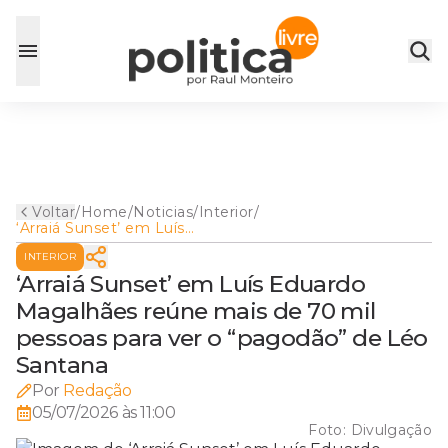
Voltar
/
Home
/
Noticias
/
Interior
/
‘Arraiá Sunset’ em Luís
Eduardo Magalhães reúne
INTERIOR
mais de 70 mil pessoas para
ver o “pagodão” de Léo
‘Arraiá Sunset’ em Luís Eduardo
Santana
Magalhães reúne mais de 70 mil
pessoas para ver o “pagodão” de Léo
Santana
Por
Redação
05/07/2026 às 11:00
Foto:
Divulgação