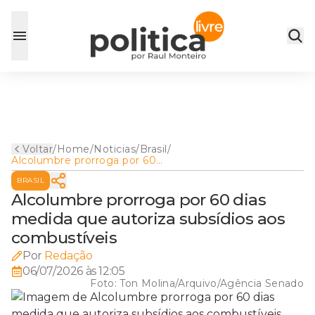
Voltar
/
Home
/
Noticias
/
Brasil
/
Alcolumbre prorroga por 60
dias medida que autoriza
BRASIL
subsídios aos combustíveis
Alcolumbre prorroga por 60 dias
medida que autoriza subsídios aos
combustíveis
Por
Redação
06/07/2026 às 12:05
Foto:
Ton Molina/Arquivo/Agência Senado