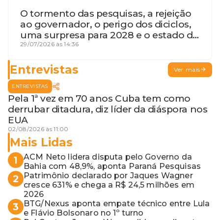
O tormento das pesquisas, a rejeição
ao governador, o perigo dos diciclos,
uma surpresa para 2028 e o estado de
terceira guerra mundial
29/07/2026 às 14:36
Entrevistas
Ver mais
ENTREVISTAS
Pela 1ª vez em 70 anos Cuba tem como
derrubar ditadura, diz líder da diáspora nos
EUA
02/08/2026 às 11:00
Mais Lidas
ACM Neto lidera disputa pelo Governo da
1
Bahia com 48,9%, aponta Paraná Pesquisas
Patrimônio declarado por Jaques Wagner
2
cresce 631% e chega a R$ 24,5 milhões em
2026
BTG/Nexus aponta empate técnico entre Lula
3
e Flávio Bolsonaro no 1º turno