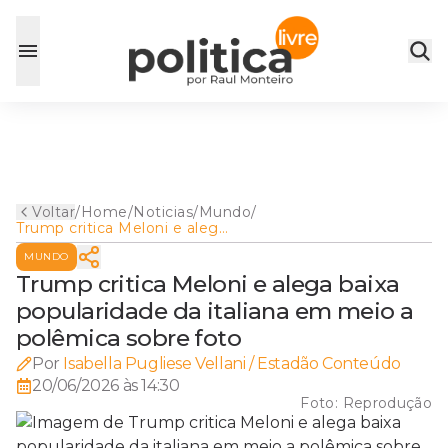
Voltar
/
Home
/
Noticias
/
Mundo
/
Trump critica Meloni e alega
baixa popularidade da italiana
MUNDO
em meio a polêmica sobre
foto
Trump critica Meloni e alega baixa
popularidade da italiana em meio a
polêmica sobre foto
Por
Isabella Pugliese Vellani / Estadão Conteúdo
20/06/2026 às 14:30
Foto:
Reprodução