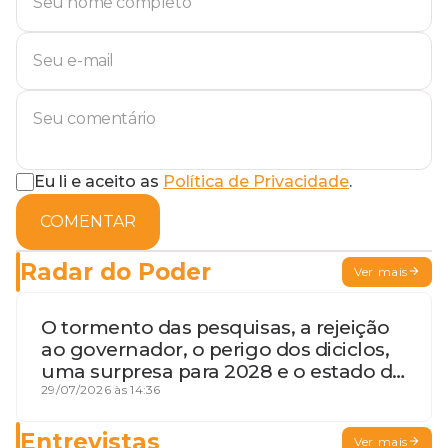
Eu li e aceito as
Política de Privacidade
.
COMENTAR
Radar do Poder
Ver mais
O tormento das pesquisas, a rejeição
ao governador, o perigo dos diciclos,
uma surpresa para 2028 e o estado de
terceira guerra mundial
29/07/2026 às 14:36
Entrevistas
Ver mais