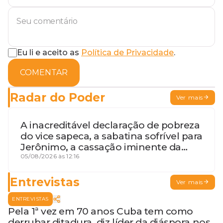
Eu li e aceito as
Política de Privacidade
.
COMENTAR
Radar do Poder
Ver mais
A inacreditável declaração de pobreza
do vice sapeca, a sabatina sofrível para
Jerônimo, a cassação iminente da
desembargadora e a vaga do Quinto
05/08/2026 às 12:16
para o MP baiano
Entrevistas
Ver mais
ENTREVISTAS
Pela 1ª vez em 70 anos Cuba tem como
derrubar ditadura, diz líder da diáspora nos