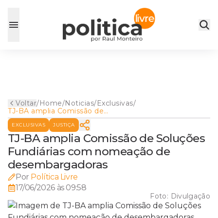
Voltar
/
Home
/
Noticias
/
Exclusivas
/
TJ-BA amplia Comissão de
Soluções Fundiárias com
EXCLUSIVAS
JUSTIÇA
nomeação de
desembargadoras
TJ-BA amplia Comissão de Soluções
Fundiárias com nomeação de
desembargadoras
Por
Política Livre
17/06/2026 às 09:58
Foto:
Divulgação