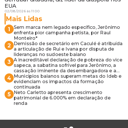
EUA
02/08/2026 às 11:00
Mais Lidas
Sem marca nem legado específico, Jerônimo
1
enfrenta pior campanha petista, por Raul
Monteiro*
Demissão de secretário em Caculé é atribuída
2
a articulação de Rui e Ivana por disputa de
lideranças no sudoeste baiano
A inacreditável declaração de pobreza do vice
3
sapeca, a sabatina sofrível para Jerônimo, a
cassação iminente da desembargadora e a
vaga do Quinto para o MP baiano
Municípios baianos superam metas do Ideb e
4
evidenciam os impactos da formação
continuada
Neto Carletto apresenta crescimento
5
patrimonial de 6.000% em declaração de
renda