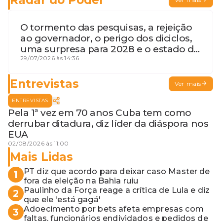
O tormento das pesquisas, a rejeição
ao governador, o perigo dos diciclos,
uma surpresa para 2028 e o estado de
terceira guerra mundial
29/07/2026 às 14:36
Entrevistas
Ver mais
ENTREVISTAS
Pela 1ª vez em 70 anos Cuba tem como
derrubar ditadura, diz líder da diáspora nos
EUA
02/08/2026 às 11:00
Mais Lidas
PT diz que acordo para deixar caso Master de
1
fora da eleição na Bahia ruiu
Paulinho da Força reage a crítica de Lula e diz
2
que ele 'está gagá'
Adoecimento por bets afeta empresas com
3
faltas, funcionários endividados e pedidos de