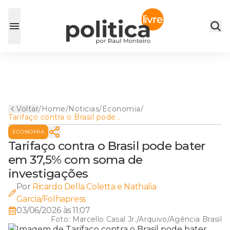
Voltar
/
Home
/
Noticias
/
Economia
/
Tarifaço contra o Brasil pode
bater em 37,5% com soma
ECONOMIA
de investigações
Tarifaço contra o Brasil pode bater
em 37,5% com soma de
investigações
Por
Ricardo Della Coletta e Nathalia
Garcia/Folhapress
03/06/2026 às 11:07
Foto:
Marcello Casal Jr./Arquivo/Agência Brasil