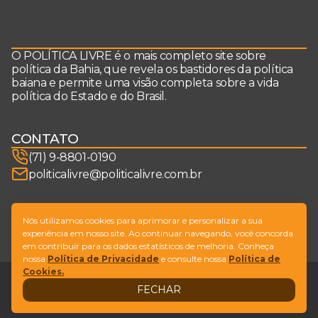
O POLÍTICA LIVRE é o mais completo site sobre
política da Bahia, que revela os bastidores da política
baiana e permite uma visão completa sobre a vida
política do Estado e do Brasil.
CONTATO
(71) 9-8801-0190
politicalivre@politicalivre.com.br
SIGA-NOS
Nós utilizamos cookies para aprimorar e personalizar a sua
experiência em nosso site. Ao continuar navegando, você concorda
em contribuir para os dados estatísticos de melhoria. Conheça
nossa
Política de Privacidade
e consulte nossa
Política de
Cookies.
Legal
Fale conosco
FECHAR
Design by
NVGO
© Copyright Política Livre. All Rights Reserved