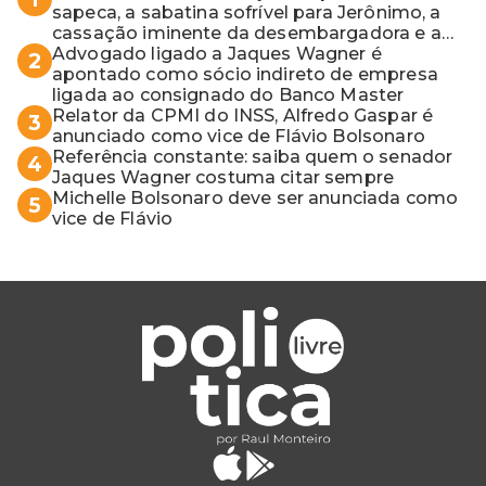
sapeca, a sabatina sofrível para Jerônimo, a
cassação iminente da desembargadora e a
vaga do Quinto para o MP baiano
Advogado ligado a Jaques Wagner é
2
apontado como sócio indireto de empresa
ligada ao consignado do Banco Master
Relator da CPMI do INSS, Alfredo Gaspar é
3
anunciado como vice de Flávio Bolsonaro
Referência constante: saiba quem o senador
4
Jaques Wagner costuma citar sempre
Michelle Bolsonaro deve ser anunciada como
5
vice de Flávio