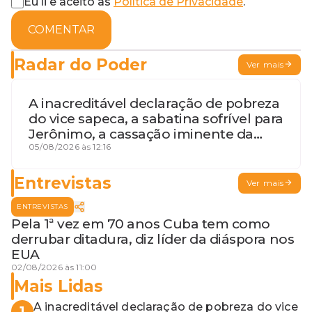
Eu li e aceito as
Política de Privacidade
.
COMENTAR
Radar do Poder
Ver mais
A inacreditável declaração de pobreza
do vice sapeca, a sabatina sofrível para
Jerônimo, a cassação iminente da
desembargadora e a vaga do Quinto
05/08/2026 às 12:16
para o MP baiano
Entrevistas
Ver mais
ENTREVISTAS
Pela 1ª vez em 70 anos Cuba tem como
derrubar ditadura, diz líder da diáspora nos
EUA
02/08/2026 às 11:00
Mais Lidas
A inacreditável declaração de pobreza do vice
1