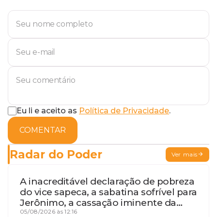
Eu li e aceito as
Política de Privacidade
.
COMENTAR
Radar do Poder
Ver mais
A inacreditável declaração de pobreza
do vice sapeca, a sabatina sofrível para
Jerônimo, a cassação iminente da
desembargadora e a vaga do Quinto
05/08/2026 às 12:16