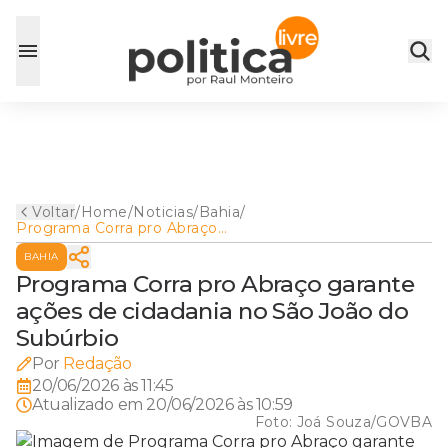
Voltar
/
Home
/
Noticias
/
Bahia
/
Programa Corra pro Abraço
garante ações de cidadania
BAHIA
no São João do Subúrbio
Programa Corra pro Abraço garante
ações de cidadania no São João do
Subúrbio
Por
Redação
20/06/2026 às 11:45
Atualizado em
20/06/2026 às 10:59
Foto:
Joá Souza/GOVBA