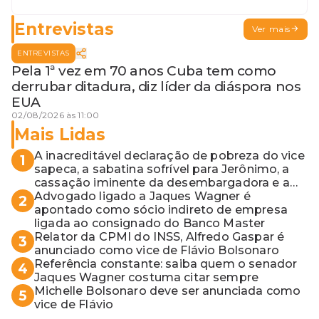
para o MP baiano
Entrevistas
Ver mais
ENTREVISTAS
Pela 1ª vez em 70 anos Cuba tem como
derrubar ditadura, diz líder da diáspora nos
EUA
02/08/2026 às 11:00
Mais Lidas
A inacreditável declaração de pobreza do vice
1
sapeca, a sabatina sofrível para Jerônimo, a
cassação iminente da desembargadora e a
vaga do Quinto para o MP baiano
Advogado ligado a Jaques Wagner é
2
apontado como sócio indireto de empresa
ligada ao consignado do Banco Master
Relator da CPMI do INSS, Alfredo Gaspar é
3
anunciado como vice de Flávio Bolsonaro
Referência constante: saiba quem o senador
4
Jaques Wagner costuma citar sempre
Michelle Bolsonaro deve ser anunciada como
5
vice de Flávio