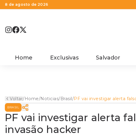
8 de agosto de 2026
Home
Exclusivas
Salvador
Voltar
/
Home
/
Noticias
/
Brasil
/
PF vai investigar alerta fals
da Defesa Civil após invasã
BRASIL
hacker
PF vai investigar alerta fa
invasão hacker