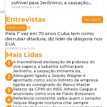
sofrível para Jerônimo, a cassação
iminente da desembargadora e a
05/08/2026 às 12:16
ais
vaga do Quinto para o MP baiano
Entrevistas
Ver mais
ENTREVISTAS
Pela 1ª vez em 70 anos Cuba tem como
derrubar ditadura, diz líder da diáspora nos
EUA
02/08/2026 às 11:00
Mais Lidas
A inacreditável declaração de pobreza do
1
vice sapeca, a sabatina sofrível para
Jerônimo, a cassação iminente da
desembargadora e a vaga do Quinto para o
Advogado ligado a Jaques Wagner é
2
MP baiano
apontado como sócio indireto de empresa
ligada ao consignado do Banco Master
Relator da CPMI do INSS, Alfredo Gaspar é
3
anunciado como vice de Flávio Bolsonaro
Referência constante: saiba quem o senador
4
Jaques Wagner costuma citar sempre