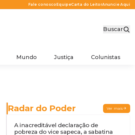
Fale conosco
Equipe
Carta do Leitor
Anuncie Aqui
Buscar
Mundo
Justiça
Colunistas
Radar do Poder
Ver mais
A inacreditável declaração de
pobreza do vice sapeca, a sabatina