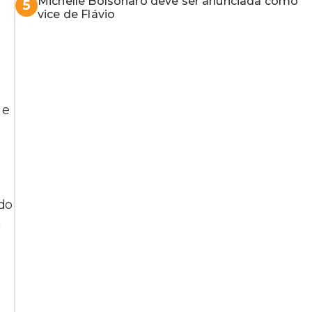
Michelle Bolsonaro deve ser anunciada como
5
vice de Flávio
 e
 do
a