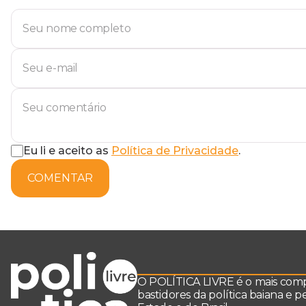
Eu li e aceito as
Política de Privacidade
.
COMENTAR
O POLÍTICA LIVRE é o mais comple
bastidores da política baiana e 