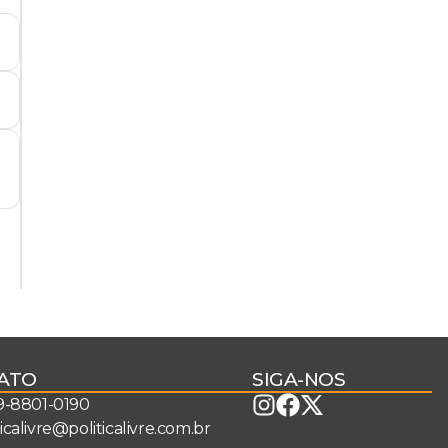
ATO
SIGA-NOS
 9-8801-0190
ticalivre@politicalivre.com.br