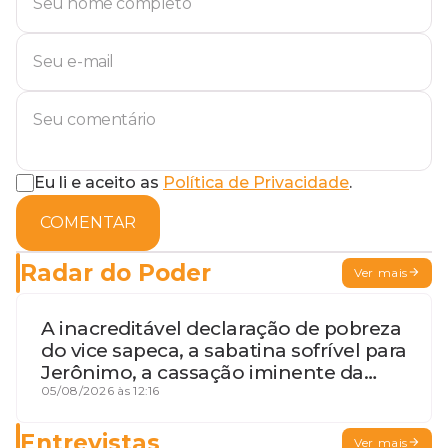
Eu li e aceito as
Política de Privacidade
.
COMENTAR
Radar do Poder
Ver mais
A inacreditável declaração de pobreza
do vice sapeca, a sabatina sofrível para
Jerônimo, a cassação iminente da
desembargadora e a vaga do Quinto
05/08/2026 às 12:16
para o MP baiano
Entrevistas
Ver mais