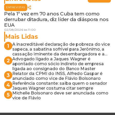
ENTREVISTAS
Pela 1ª vez em 70 anos Cuba tem como
derrubar ditadura, diz líder da diáspora nos
EUA
02/08/2026 às 11:00
Mais Lidas
A inacreditável declaração de pobreza do vice
1
sapeca, a sabatina sofrível para Jerônimo, a
cassação iminente da desembargadora e a
vaga do Quinto para o MP baiano
Advogado ligado a Jaques Wagner é
2
apontado como sócio indireto de empresa
ligada ao consignado do Banco Master
Relator da CPMI do INSS, Alfredo Gaspar é
3
anunciado como vice de Flávio Bolsonaro
Referência constante: saiba quem o senador
4
Jaques Wagner costuma citar sempre
Michelle Bolsonaro deve ser anunciada como
5
vice de Flávio