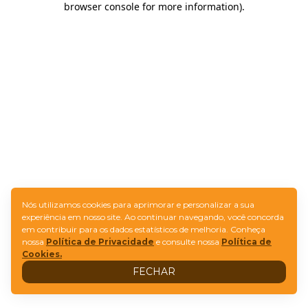
browser console for more information)
.
Nós utilizamos cookies para aprimorar e personalizar a sua
experiência em nosso site. Ao continuar navegando, você concorda
em contribuir para os dados estatísticos de melhoria. Conheça
nossa
Política de Privacidade
e consulte nossa
Política de
Cookies.
FECHAR