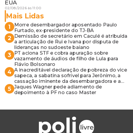
EUA
02/08/2026 às 11:00
Mais Lidas
Morre desembargador aposentado Paulo
1
Furtado, ex-presidente do TJ-BA
Demissão de secretário em Caculé é atribuída
2
a articulação de Rui e Ivana por disputa de
lideranças no sudoeste baiano
PT aciona STF e cobra apuração sobre
3
vazamento de áudios de filho de Lula para
Flávio Bolsonaro
A inacreditável declaração de pobreza do vice
4
sapeca, a sabatina sofrível para Jerônimo, a
cassação iminente da desembargadora e a
vaga do Quinto para o MP baiano
Jaques Wagner pede adiamento de
5
depoimento à PF no caso Master