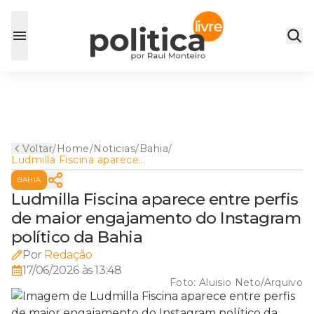
Voltar
/
Home
/
Noticias
/
Bahia
/
Ludmilla Fiscina aparece
entre perfis de maior
BAHIA
engajamento do Instagram
político da Bahia
Ludmilla Fiscina aparece entre perfis
de maior engajamento do Instagram
político da Bahia
Por
Redação
17/06/2026 às 13:48
Foto:
Aluisio Neto/Arquivo