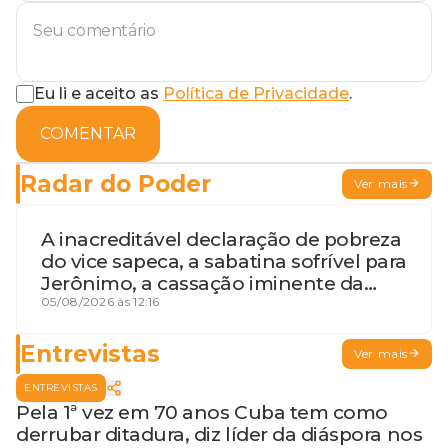
Eu li e aceito as
Política de Privacidade
.
COMENTAR
Radar do Poder
Ver mais
A inacreditável declaração de pobreza
do vice sapeca, a sabatina sofrível para
Jerônimo, a cassação iminente da
desembargadora e a vaga do Quinto
05/08/2026 às 12:16
para o MP baiano
Entrevistas
Ver mais
ENTREVISTAS
Pela 1ª vez em 70 anos Cuba tem como
derrubar ditadura, diz líder da diáspora nos