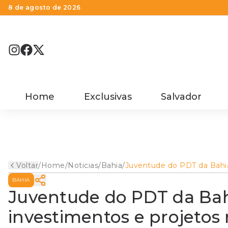
8 de agosto de 2026
Home
Exclusivas
Salvador
Voltar
/
Home
/
Noticias
/
Bahia
/
Juventude do PDT da Bahi
discute novos investiment
BAHIA
e projetos no interior da
Bahia
Juventude do PDT da Bah
investimentos e projetos 