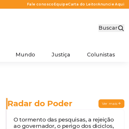
Fale conosco
Equipe
Carta do Leitor
Anuncie Aqui
Buscar
Mundo
Justiça
Colunistas
Radar do Poder
Ver mais
O tormento das pesquisas, a rejeição
ao governador, o perigo dos diciclos,