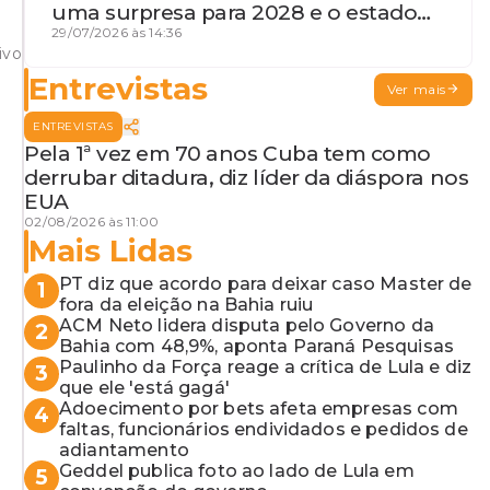
uma surpresa para 2028 e o estado
de terceira guerra mundial
29/07/2026 às 14:36
ivo
Entrevistas
Ver mais
ENTREVISTAS
Pela 1ª vez em 70 anos Cuba tem como
derrubar ditadura, diz líder da diáspora nos
EUA
02/08/2026 às 11:00
Mais Lidas
PT diz que acordo para deixar caso Master de
1
fora da eleição na Bahia ruiu
ACM Neto lidera disputa pelo Governo da
2
Bahia com 48,9%, aponta Paraná Pesquisas
Paulinho da Força reage a crítica de Lula e diz
3
que ele 'está gagá'
Adoecimento por bets afeta empresas com
4
faltas, funcionários endividados e pedidos de
adiantamento
Geddel publica foto ao lado de Lula em
5