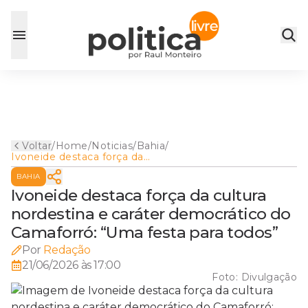
Voltar
/
Home
/
Noticias
/
Bahia
/
Ivoneide destaca força da
cultura nordestina e caráter
BAHIA
democrático do Camaforró:
“Uma festa para todos”
Ivoneide destaca força da cultura
nordestina e caráter democrático do
Camaforró: “Uma festa para todos”
Por
Redação
21/06/2026 às 17:00
Foto:
Divulgação