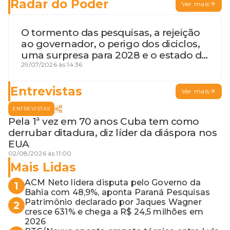
Radar do Poder
Ver mais
O tormento das pesquisas, a rejeição
ao governador, o perigo dos diciclos,
uma surpresa para 2028 e o estado de
terceira guerra mundial
29/07/2026 às 14:36
Entrevistas
Ver mais
ENTREVISTAS
Pela 1ª vez em 70 anos Cuba tem como
derrubar ditadura, diz líder da diáspora nos
EUA
02/08/2026 às 11:00
Mais Lidas
ACM Neto lidera disputa pelo Governo da
1
Bahia com 48,9%, aponta Paraná Pesquisas
Patrimônio declarado por Jaques Wagner
2
cresce 631% e chega a R$ 24,5 milhões em
2026