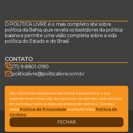
O POLÍTICA LIVRE é o mais completo site sobre
política da Bahia, que revela os bastidores da política
baiana e permite uma visão completa sobre a vida
política do Estado e do Brasil.
CONTATO
(71) 9-8801-0190
politicalivre@politicalivre.com.br
SIGA-NOS
Nós utilizamos cookies para aprimorar e personalizar a sua
experiência em nosso site. Ao continuar navegando, você concorda
em contribuir para os dados estatísticos de melhoria. Conheça
nossa
Política de Privacidade
e consulte nossa
Política de
Cookies.
Legal
Fale conosco
FECHAR
Design by
NVGO
© Copyright Política Livre. All Rights Reserved