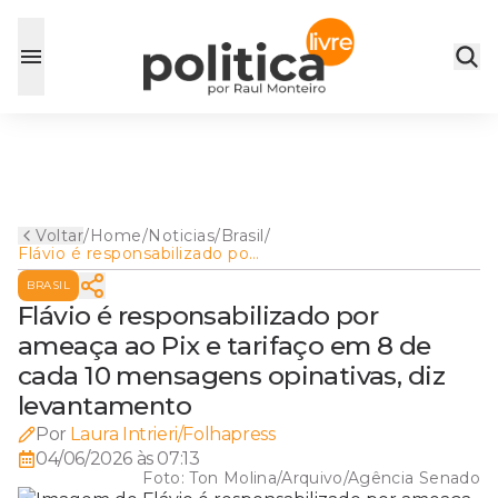
Voltar
/
Home
/
Noticias
/
Brasil
/
Flávio é responsabilizado por
ameaça ao Pix e tarifaço em
BRASIL
8 de cada 10 mensagens
opinativas, diz levantamento
Flávio é responsabilizado por
ameaça ao Pix e tarifaço em 8 de
cada 10 mensagens opinativas, diz
levantamento
Por
Laura Intrieri/Folhapress
04/06/2026 às 07:13
Foto:
Ton Molina/Arquivo/Agência Senado