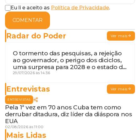
Eu li e aceito as
Política de Privacidade
.
COMENTAR
Radar do Poder
Ver mais
O tormento das pesquisas, a rejeição
ao governador, o perigo dos diciclos,
uma surpresa para 2028 e o estado de
terceira guerra mundial
29/07/2026 às 14:36
Entrevistas
Ver mais
ENTREVISTAS
Pela 1ª vez em 70 anos Cuba tem como
derrubar ditadura, diz líder da diáspora nos
EUA
02/08/2026 às 11:00
Mais Lidas